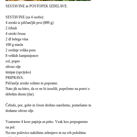
SESTAVINE in POSTOPEK IZDELAVE:
SESTAVINE (za 4 osebe):
4 zrezki iz piščančjih prsi (800 g)
2 čebuli
4 stroki česna
2 dl belega vina
100 g masla
2 srednje velika pora
8 velikih šampinijonov
sol, poper
olivno olje
timijan (opcijsko)
PRIPRAVA:
Piščančje zrezke solimo in popramo.
Nato jih na hitro, da se ne bi izsušili, popečemo na ponvi z
debelim dnom (žar).
Čebulo, por, gobe in česen drobno narežemo, pomešamo in
dodamo olivno olje.
Vzamemo 4 kose papirja za peko. Vsak kos prepognemo
na pol.
Na eno polovico naložimo zelenjavo in na vrh položimo