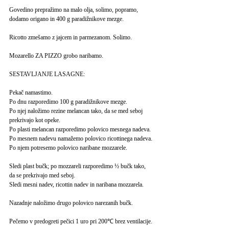
Govedino prepražimo na malo olja, solimo, popramo,
dodamo origano in 400 g paradižnikove mezge.
Ricotto zmešamo z jajcem in parmezanom. Solimo.
Mozarello ZA PIZZO grobo naribamo.
SESTAVLJANJE LASAGNE:
Pekač namastimo.
Po dnu razporedimo 100 g paradižnikove mezge.
Po njej naložimo rezine melancan tako, da se med seboj
prekrivajo kot opeke.
Po plasti melancan razporedimo polovico mesnega nadeva.
Po mesnem nadevu namažemo polovico ricottinega nadeva.
Po njem potresemo polovico naribane mozzarele.
Sledi plast bučk; po mozzareli razporedimo ½ bučk tako,
da se prekrivajo med seboj.
Sledi mesni nadev, ricottin nadev in naribana mozzarela.
Nazadnje naložimo drugo polovico narezanih bučk.
Pečemo v predogreti pečici 1 uro pri 200℃ brez ventilacije.