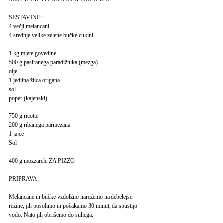
SESTAVINE:
4 večji melancani
4 srednje velike zelene bučke cukini
1 kg mlete govedine
500 g pasiranega paradižnika (mezga)
olje
1 jedilna žlica origana
sol
poper (kajenski)
750 g ricotte
200 g ribanega parmezana
1 jajce
Sol
400 g mozzarele ZA PIZZO
PRIPRAVA:
Melancane in bučke vzdolžno narežemo na debelejše
rezine, jih posolimo in počakamo 30 minut, da spustijo
vodo. Nato jih obrišemo do suhega.