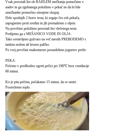
Vsak preostali list ob RAHLEM mečkanju pomočimo v
nadev in ga zgubanega položimo v pekač ne da bi bile
zmečkanke premočno stisnjene skupaj.
Dele spodnjih 2 listov testa, ki segajo čez rob pekača,
zapognemo proti sredini in jih premažemo z oljem.
Na površino položimo preostali list vlečenega testa.
Prelijemo ga z MEŠANICO VODE IN OLJA.
Tako sestavljeno gužvaro na več mestih PREBODEMO s
tankim nožem ali leseno palčko.
Po vsej površini enakomerno porazdelimo jogurtov preliv.
PEKA:
Pečemo v predhodno ogreti pečici pri 190℃ brez ventilacije
60 minut.
Ko je pita pečena, počakamo 15 minut, da se umiri.
Postrežemo toplo.