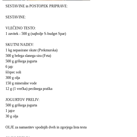
SESTAVINE in POSTOPEK PRIPRAVE:
SESTAVINE:
VLEČENO TESTO:
1 zavitek - 500 g (najbolje S-budget Spar)
SKUTNI NADEV:
1 kg nepasirane skute (Prekmurska)
500 g belega slanega sira (Feta)
500 g grškega jogurta
6 jajc
ščepec soli
300 g olja
150 g mineralne vode
12 g (1 vrečka) pecilnega praška
JOGURTOV PRELIV:
500 g grškega jogurta
1 jajce
30 g olja
OLJE za namastitev spodnjih dveh in zgorjega lista testa