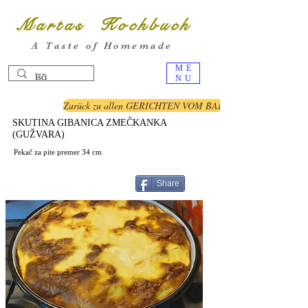
Martas Kochbuch
A Taste of Homemade
ME
NU
Zurück zu allen GERICHTEN VOM BALKAN
SKUTINA GIBANICA ZMEČKANKA
(GUŽVARA)
Pekač za pite premer 34 cm
Share