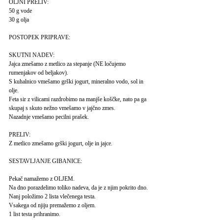
OLJNI PRELIV:
50 g vode
30 g olja
POSTOPEK PRIPRAVE:
SKUTNI NADEV:
Jajca zmešamo z metlico za stepanje (NE ločujemo
rumenjakov od beljakov).
S kuhalnico vmešamo grški jogurt, mineralno vodo, sol in
olje.
Feta sir z vilicami razdrobimo na manjše koščke, nato pa ga
skupaj s skuto nežno vmešamo v jajčno zmes.
Nazadnje vmešamo pecilni prašek.
PRELIV:
Z metlico zmešamo grški jogurt, olje in jajce.
SESTAVLJANJE GIBANICE:
Pekač namažemo z OLJEM.
Na dno porazdelimo toliko nadeva, da je z njim pokrito dno.
Nanj položimo 2 lista vlečenega testa.
Vsakega od njiju premažemo z oljem.
1 list testa prihranimo.