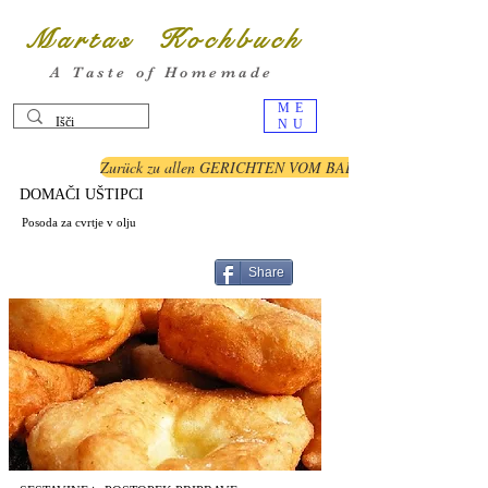
Martas Kochbuch
A Taste of Homemade
ME
NU
Zurück zu allen GERICHTEN VOM BALKAN
DOMAČI UŠTIPCI
Posoda za cvrtje v olju
Share