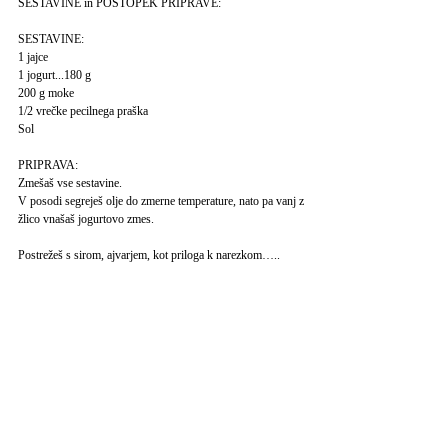
SESTAVINE in POSTOPEK PRIPRAVE:
SESTAVINE:
1 jajce
1 jogurt...180 g
200 g moke
1/2 vrečke pecilnega praška
Sol
PRIPRAVA:
Zmešaš vse sestavine.
V posodi segreješ olje do zmerne temperature, nato pa vanj z
žlico vnašaš jogurtovo zmes.
Postrežeš s sirom, ajvarjem, kot priloga k narezkom…..