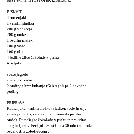
SESTAVINE in POSTOPEK IZDELAVE:
BISKVIT:
4 rumenjaki
1 vanilin sladkor
200 g sladkorja
200 g moke
1 pecilni prašek
100 g vode
100 g olja
4 jedilne žlice čokolade v prahu
4 beljaki
sveže jagode
sladkor v prahu
2 pudinga brez kuhanja (Galeta) ali pa 2 navadna
puding
PRIPRAVA:
Rumenjake, vanilin sladkor, sladkor, vodo in olje
zmešaj z moko, kateri si prej primešala pecilni
prašek. Primešaj še čokolado v prahu in previdno
sneg beljakov. Peci pri 180 st.C cca 30 min (kontrola
pečenosti z zobotrebcem).