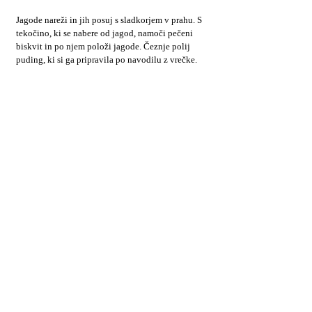
Jagode nareži in jih posuj s sladkorjem v prahu. S
tekočino, ki se nabere od jagod, namoči pečeni
biskvit in po njem položi jagode. Čeznje polij
puding, ki si ga pripravila po navodilu z vrečke.