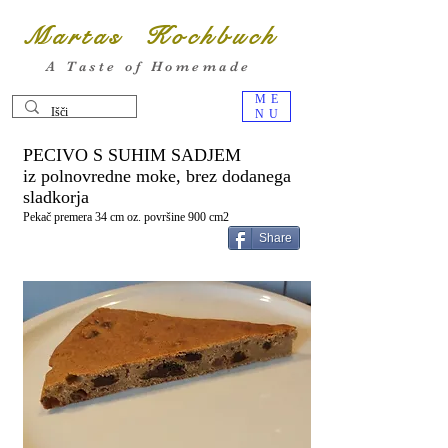
Martas Kochbuch
A Taste of Homemade
ME
NU
PECIVO S SUHIM SADJEM
iz polnovredne moke, brez dodanega
sladkorja
Pekač premera 34 cm oz. površine 900 cm2
Share