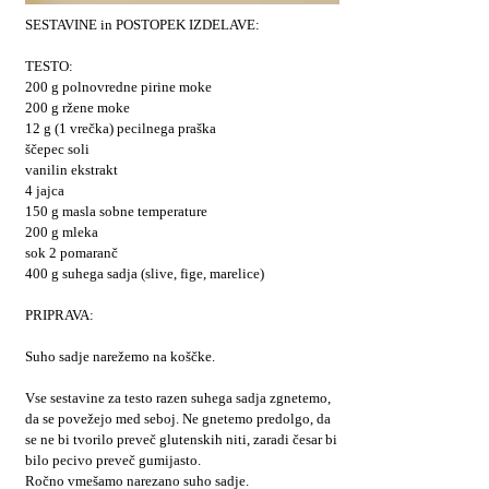
SESTAVINE in POSTOPEK IZDELAVE:
TESTO:
200 g polnovredne pirine moke
200 g ržene moke
12 g (1 vrečka) pecilnega praška
ščepec soli
vanilin ekstrakt
4 jajca
150 g masla sobne temperature
200 g mleka
sok 2 pomaranč
400 g suhega sadja (slive, fige, marelice)
PRIPRAVA:
Suho sadje narežemo na koščke.
Vse sestavine za testo razen suhega sadja zgnetemo,
da se povežejo med seboj. Ne gnetemo predolgo, da
se ne bi tvorilo preveč glutenskih niti, zaradi česar bi
bilo pecivo preveč gumijasto.
Ročno vmešamo narezano suho sadje.