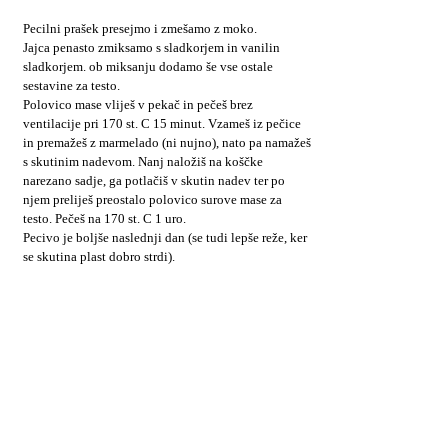
Pecilni prašek presejmo i zmešamo z moko.
Jajca penasto zmiksamo s sladkorjem in vanilin
sladkorjem. ob miksanju dodamo še vse ostale
sestavine za testo.
Polovico mase vliješ v pekač in pečeš brez
ventilacije pri 170 st. C 15 minut. Vzameš iz pečice
in premažeš z marmelado (ni nujno), nato pa namažeš
s skutinim nadevom. Nanj naložiš na koščke
narezano sadje, ga potlačiš v skutin nadev ter po
njem preliješ preostalo polovico surove mase za
testo. Pečeš na 170 st. C 1 uro.
Pecivo je boljše naslednji dan (se tudi lepše reže, ker
se skutina plast dobro strdi).