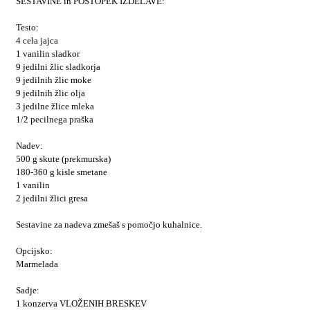
SESTAVINE in POSTOPEK IZDELAVE:
Testo:
4 cela jajca
1 vanilin sladkor
9 jedilni žlic sladkorja
9 jedilnih žlic moke
9 jedilnih žlic olja
3 jedilne žlice mleka
1/2 pecilnega praška
Nadev:
500 g skute (prekmurska)
180-360 g kisle smetane
1 vanilin
2 jedilni žlici gresa
Sestavine za nadeva zmešaš s pomočjo kuhalnice.
Opcijsko:
Marmelada
Sadje:
1 konzerva VLOŽENIH BRESKEV