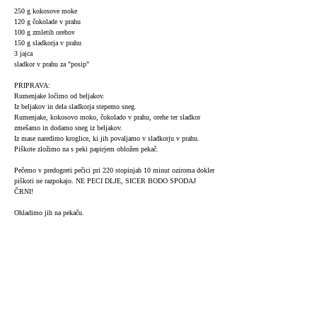
250 g kokosove moke
120 g čokolade v prahu
100 g zmletih orehov
150 g sladkorja v prahu
3 jajca
sladkor v prahu za "posip"
PRIPRAVA:
Rumenjake ločimo od beljakov.
Iz beljakov in dela sladkorja stepemo sneg.
Rumenjake, kokosovo moko, čokolado v prahu, orehe ter sladkor
zmešamo in dodamo sneg iz beljakov.
Iz mase naredimo kroglice, ki jih povaljamo v sladkorju v prahu.
Piškote zložimo na s peki papirjem obložen pekač.
Pečemo v predogreti pečici pri 220 stopinjah 10 minut oziroma dokler
piškoti ne razpokajo. NE PECI DLJE, SICER BODO SPODAJ
ČRNI!
Ohladimo jih na pekaču.