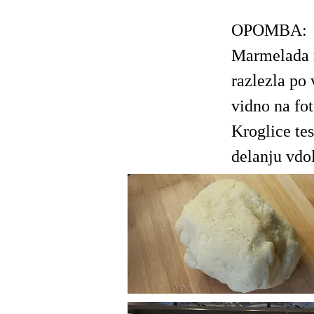
OPOMBA:
Marmelada n
razlezla po 
vidno na fot
Kroglice tes
delanju vdol