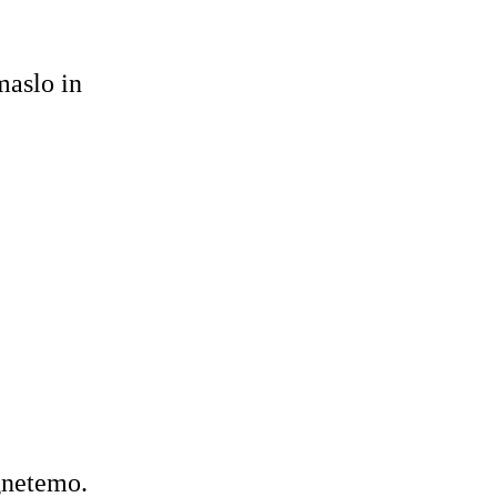
aslo in
gnetemo.