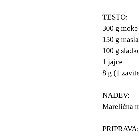
TESTO:
300 g moke 
150 g masla
100 g sladk
1 jajce
8 g (1 zavit
NADEV:
Marelična m
PRIPRAVA: