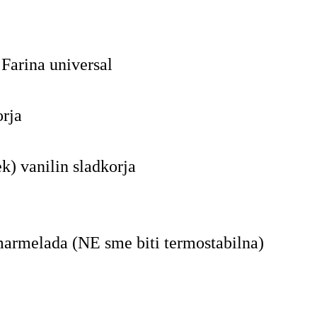
Farina universal
orja
ek) vanilin sladkorja
armelada (NE sme biti termostabilna)