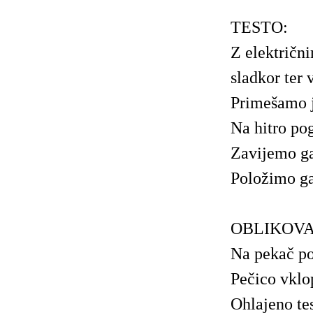
TESTO:
Z električ
sladkor ter 
Primešamo j
Na hitro po
Zavijemo ga 
Položimo ga 
OBLIKOVA
Na pekač po
Pečico vklo
Ohlajeno te