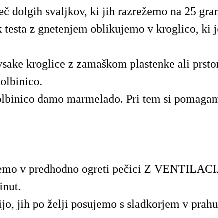
č dolgih svaljkov, ki jih razrežemo na 25 gr
 testa z gnetenjem oblikujemo v kroglico, ki 
vsake kroglice z zamaškom plastenke ali prst
olbinico.
olbinico damo marmelado. Pri tem si pomaga
emo v predhodno ogreti pečici Z VENTILACI
inut.
jo, jih po želji posujemo s sladkorjem v prahu