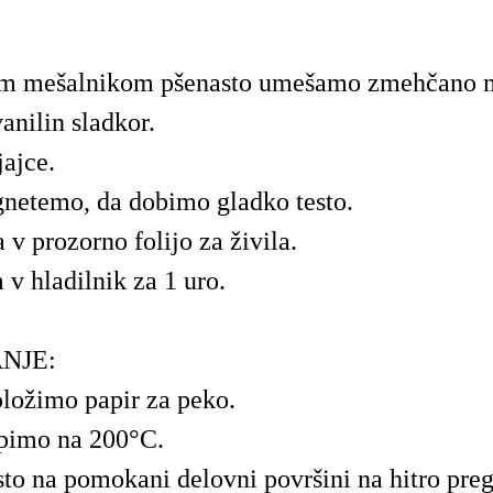
nim mešalnikom pšenasto umešamo zmehčano m
vanilin sladkor.
ajce.
gnetemo, da dobimo gladko testo.
v prozorno folijo za živila.
v hladilnik za 1 uro.
NJE:
ložimo papir za peko.
pimo na 200°C.
sto na pomokani delovni površini na hitro pre