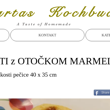
rtas Kochbu
A Taste of Homemade
KONTAKT
KAT
OTI z OTOČKOM MARME
ikosti pečice 40 x 35 cm
Share