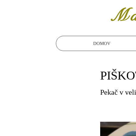
Ma
DOMOV
PIŠK
Pekač v vel