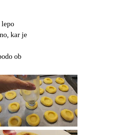
 lepo
no, kar je
 bodo ob