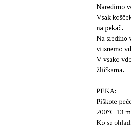
Naredimo ve
Vsak košček
na pekač.
Na sredino 
vtisnemo vd
V vsako vd
žličkama.
PEKA:
Piškote peč
200°C 13 m
Ko se ohladi