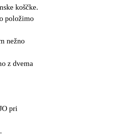
amske koščke.
jo položimo
om nežno
mo z dvema
JO pri
.