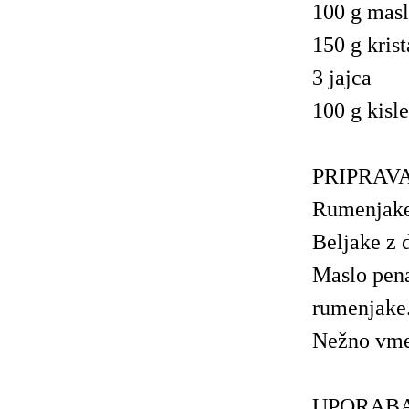
100 g mas
150 g kris
3 jajca
100 g kisl
PRIPRAVA
Rumenjake 
Beljake z 
Maslo pena
rumenjake
Nežno vmeš
UPORABA