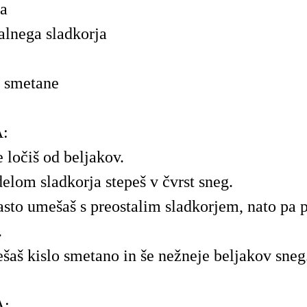
la
talnega sladkorja
e smetane
:
ločiš od beljakov.
delom sladkorja stepeš v čvrst sneg.
sto umešaš s preostalim sladkorjem, nato pa 
.
aš kislo smetano in še nežneje beljakov sneg
: