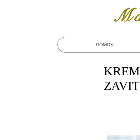
Ma
DOMOV
KREM
ZAVI