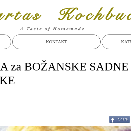
rtas Kochbu
A Taste of Homemade
KONTAKT
KAT
A za BOŽANSKE SADNE
TKE
Share