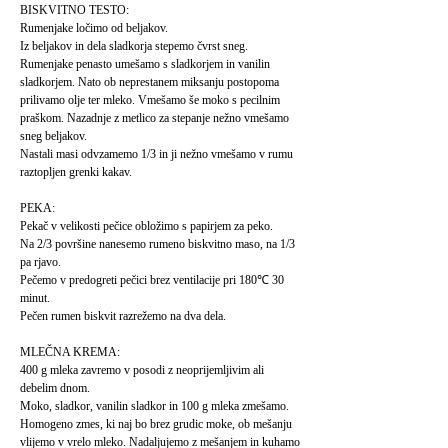
BISKVITNO TESTO:
Rumenjake ločimo od beljakov.
Iz beljakov in dela sladkorja stepemo čvrst sneg.
Rumenjake penasto umešamo s sladkorjem in vanilin
sladkorjem. Nato ob neprestanem miksanju postopoma
prilivamo olje ter mleko. Vmešamo še moko s pecilnim
praškom. Nazadnje z metlico za stepanje nežno vmešamo
sneg beljakov.
Nastali masi odvzamemo 1/3 in ji nežno vmešamo v rumu
raztopljen grenki kakav.
PEKA:
Pekač v velikosti pečice obložimo s papirjem za peko.
Na 2/3 površine nanesemo rumeno biskvitno maso, na 1/3
pa rjavo.
Pečemo v predogreti pečici brez ventilacije pri 180℃ 30
minut.
Pečen rumen biskvit razrežemo na dva dela.
MLEČNA KREMA:
400 g mleka zavremo v posodi z neoprijemljivim ali
debelim dnom.
Moko, sladkor, vanilin sladkor in 100 g mleka zmešamo.
Homogeno zmes, ki naj bo brez grudic moke, ob mešanju
vlijemo v vrelo mleko. Nadaljujemo z mešanjem in kuhamo