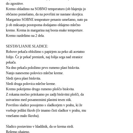
do zgostitve.
Kremo ohladimo na SOBNO temperaturo (ob hlajenju jo
občasno pomešamo, da na površini ne nastane skorjica.
Margarino SOBNE tempeature penasto umešamo, nato pa
ji ob miksanju postopoma dodajamo ohlajeno mlečno
kremo. Krema in margarina naj bosta enake temperture.
Kremo razdelimo na 2 dela.
SESTAVLJANJE SLADICE:
Robove pekača obložimo s papirjem za peko ali acetatno
folijo. Če je pekač prenizek, naj folija sega nad stranice
pekača.
Na dno pekača položimo prvo rumeno plast biskvita.
Nanjo nanesemo polovico mlečne kreme.
Sledi rjava plast biskvita.
Sledi druga polovica mlečne kreme.
Kremo pokrijemo drugo rumeno ploščo biskvita.
Z rokama močno pritskamo po zadji biskvitni plošči, da
ustvarimo med posameznimi plastmi tesen stik.
Povrišno sladice posujemo s sladkorjem v prahu, ki že
vsebuje jedilni škrob (če imamo čisti sladkor v prahu, mu
vmešamo malo škroba).
Sladico postavimo v hladilnik, da se krema strdi.
Režemo ohajeno.