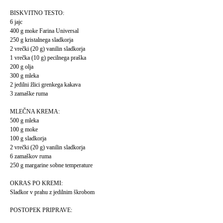
BISKVITNO TESTO:
6 jajc
400 g moke Farina Universal
250 g kristalnega sladkorja
2 vrečki (20 g) vanilin sladkorja
1 vrečka (10 g) pecilnega praška
200 g olja
300 g mleka
2 jedilni žlici grenkega kakava
3 zamaške ruma
MLEČNA KREMA:
500 g mleka
100 g moke
100 g sladkorja
2 vrečki (20 g) vanilin sladkorja
6 zamaškov ruma
250 g margarine sobne temperature
OKRAS PO KREMI:
Sladkor v prahu z jedilnim škrobom
POSTOPEK PRIPRAVE: