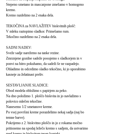
Stepeno smetano in mascarpone zmešamo v homogeno
kremo.
Kremo razdelimo na 2 enaka dela.
TEKOČINA za NAVLAŽITEV biskvitnih plošč:
V mleku raztopimo sladkor. Primešamo rum.
Tekočino razdelimo na 2 enaka dela.
SADNI NADEV:
Sveže sadje narežemo na tanke rezine.
Zmrznjene gozdne sadeže posujemo s sladkorjem in v
ponvi na hitro pokuhamo, da sadeži še ne razpadejo.
Ohladimo in odcedimo sladko tekočino, ki jo uporabimo
kasneje za želatinast preliv.
SESTAVLJANJE SLADICE:
Obod modela obložimo s papirjem za peko.
Na dno položimo 1. ploščo biskvita in jo navlažimo s
polovico mlečen tekočine.
Nanesemo 1/2 smetanove kreme.
Po vsej površini kreme porazdelimo nekaj sadja (naj bo
temne barve).
Pokrijemo z 2. biskvitno ploščo in jo z rokama močno
pritisnemo na spodaj ležečo kremo s sadjem, da ustvarimo
med kremo in biskvitom tesen kontakt.