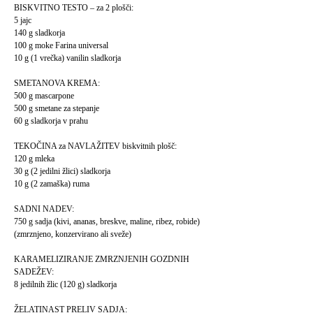
BISKVITNO TESTO – za 2 plošči:
5 jajc
140 g sladkorja
100 g moke Farina universal
10 g (1 vrečka) vanilin sladkorja
SMETANOVA KREMA:
500 g mascarpone
500 g smetane za stepanje
60 g sladkorja v prahu
TEKOČINA za NAVLAŽITEV biskvitnih plošč:
120 g mleka
30 g (2 jedilni žlici) sladkorja
10 g (2 zamaška) ruma
SADNI NADEV:
750 g sadja (kivi, ananas, breskve, maline, ribez, robide)
(zmrznjeno, konzervirano ali sveže)
KARAMELIZIRANJE ZMRZNJENIH GOZDNIH
SADEŽEV:
8 jedilnih žlic (120 g) sladkorja
ŽELATINAST PRELIV SADJA: