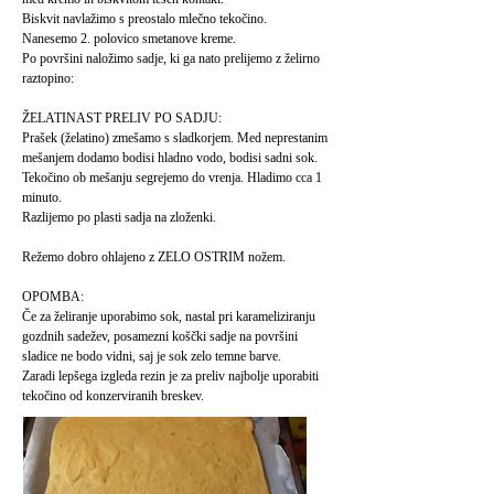
Biskvit navlažimo s preostalo mlečno tekočino.
Nanesemo 2. polovico smetanove kreme.
Po površini naložimo sadje, ki ga nato prelijemo z želirno
raztopino:
ŽELATINAST PRELIV PO SADJU:
Prašek (želatino) zmešamo s sladkorjem. Med neprestanim
mešanjem dodamo bodisi hladno vodo, bodisi sadni sok.
Tekočino ob mešanju segrejemo do vrenja. Hladimo cca 1
minuto.
Razlijemo po plasti sadja na zloženki.
Režemo dobro ohlajeno z ZELO OSTRIM nožem.
OPOMBA:
Če za želiranje uporabimo sok, nastal pri karameliziranju
gozdnih sadežev, posamezni koščki sadje na površini
sladice ne bodo vidni, saj je sok zelo temne barve.
Zaradi lepšega izgleda rezin je za preliv najbolje uporabiti
tekočino od konzerviranih breskev.