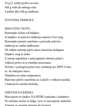
24 g (2 vrečki) preliva za torte
450 g vode ali sadnega soka
4 jedilne žlice (60 g) sladkorja
POSTOPEK PRIPRAVE:
BISKVITNO TESTO:
Rumenjake ločimo od beljakov.
Iz beljakov in polovice sladkorja stepemo čvrst sneg.
Rumenjake penasto umešamo s preostalo polovico
sladkorja in vanilin sladkorjem.
Ob rahlem mešanju jajčni zmesi izmenoma dodajamo
beljakov sneg in moko.
Z zmesjo napolnimo s peki papirjem obložen pekač v
velikosti pečice in jo temeljito poravnamo.
Pečemo v predogreti pečici brez ventilacije pri 200℃ 8 min.
oz. do zlatorjave barve.
Ohladimo na sobno temperaturo.
Biskvitno ploščo razrežemo na 2 plošči v velikosti modela,
v katerem bo nastala zloženka.
SMETANOVA KREMA:
Mascarpone in sladkor NA HITRO zmešamo s kuhalnico.
Ne mešamo močno in dolgo, sicer se mascarpone utekočini.
Smetano za stepanje stepemo do čvrstega.