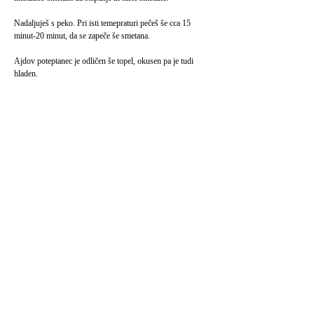
Nadaljuješ s peko. Pri isti temepraturi pečeš še cca 15
minut-20 minut, da se zapeče še smetana.
Ajdov poteptanec je odličen še topel, okusen pa je tudi
hladen.