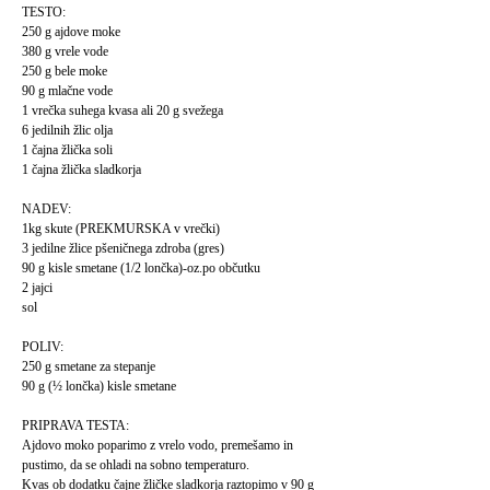
TESTO:
250 g ajdove moke
380 g vrele vode
250 g bele moke
90 g mlačne vode
1 vrečka suhega kvasa ali 20 g svežega
6 jedilnih žlic olja
1 čajna žlička soli
1 čajna žlička sladkorja
NADEV:
1kg skute (PREKMURSKA v vrečki)
3 jedilne žlice pšeničnega zdroba (gres)
90 g kisle smetane (1/2 lončka)-oz.po občutku
2 jajci
sol
POLIV:
250 g smetane za stepanje
90 g (½ lončka) kisle smetane
PRIPRAVA TESTA:
Ajdovo moko poparimo z vrelo vodo, premešamo in
pustimo, da se ohladi na sobno temperaturo.
Kvas ob dodatku čajne žličke sladkorja raztopimo v 90 g