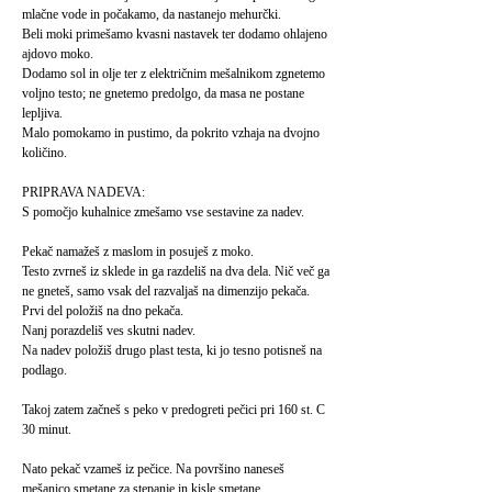
mlačne vode in počakamo, da nastanejo mehurčki.
Beli moki primešamo kvasni nastavek ter dodamo ohlajeno
ajdovo moko.
Dodamo sol in olje ter z električnim mešalnikom zgnetemo
voljno testo; ne gnetemo predolgo, da masa ne postane
lepljiva.
Malo pomokamo in pustimo, da pokrito vzhaja na dvojno
količino.
PRIPRAVA NADEVA:
S pomočjo kuhalnice zmešamo vse sestavine za nadev.
Pekač namažeš z maslom in posuješ z moko.
Testo zvrneš iz sklede in ga razdeliš na dva dela. Nič več ga
ne gneteš, samo vsak del razvaljaš na dimenzijo pekača.
Prvi del položiš na dno pekača.
Nanj porazdeliš ves skutni nadev.
Na nadev položiš drugo plast testa, ki jo tesno potisneš na
podlago.
Takoj zatem začneš s peko v predogreti pečici pri 160 st. C
30 minut.
Nato pekač vzameš iz pečice. Na površino naneseš
mešanico smetane za stepanje in kisle smetane.