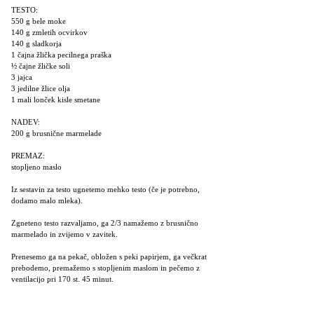
TESTO:
550 g bele moke
140 g zmletih ocvirkov
140 g sladkorja
1 čajna žlička pecilnega praška
½ čajne žličke soli
3 jajca
3 jedilne žlice olja
1 mali lonček kisle smetane
NADEV:
200 g brusnične marmelade
PREMAZ:
stopljeno maslo
Iz sestavin za testo ugnetemo mehko testo (če je potrebno,
dodamo malo mleka).
Zgneteno testo razvaljamo, ga 2/3 namažemo z brusnično
marmelado in zvijemo v zavitek.
Prenesemo ga na pekač, obložen s peki papirjem, ga večkrat
prebodemo, premažemo s stopljenim maslom in pečemo z
ventilacijo pri 170 st. 45 minut.