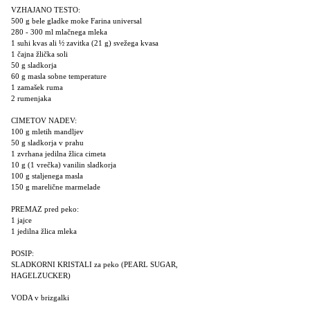
VZHAJANO TESTO:
500 g bele gladke moke Farina universal
280 - 300 ml mlačnega mleka
1 suhi kvas ali ½ zavitka (21 g) svežega kvasa
1 čajna žlička soli
50 g sladkorja
60 g masla sobne temperature
1 zamašek ruma
2 rumenjaka
CIMETOV NADEV:
100 g mletih mandljev
50 g sladkorja v prahu
1 zvrhana jedilna žlica cimeta
10 g (1 vrečka) vanilin sladkorja
100 g staljenega masla
150 g marelične marmelade
PREMAZ pred peko:
1 jajce
1 jedilna žlica mleka
POSIP:
SLADKORNI KRISTALI za peko (PEARL SUGAR,
HAGELZUCKER)
VODA v brizgalki