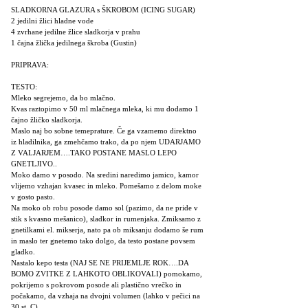
SLADKORNA GLAZURA s ŠKROBOM (ICING SUGAR)
2 jedilni žlici hladne vode
4 zvrhane jedilne žlice sladkorja v prahu
1 čajna žlička jedilnega škroba (Gustin)
PRIPRAVA:
TESTO:
Mleko segrejemo, da bo mlačno.
Kvas raztopimo v 50 ml mlačnega mleka, ki mu dodamo 1
čajno žličko sladkorja.
Maslo naj bo sobne temeprature. Če ga vzamemo direktno
iz hladilnika, ga zmehčamo trako, da po njem UDARJAMO
Z VALJARJEM….TAKO POSTANE MASLO LEPO
GNETLJIVO..
Moko damo v posodo. Na sredini naredimo jamico, kamor
vlijemo vzhajan kvasec in mleko. Pomešamo z delom moke
v gosto pasto.
Na moko ob robu posode damo sol (pazimo, da ne pride v
stik s kvasno mešanico), sladkor in rumenjaka. Zmiksamo z
gnetilkami el. mikserja, nato pa ob miksanju dodamo še rum
in maslo ter gnetemo tako dolgo, da testo postane povsem
gladko.
Nastalo kepo testa (NAJ SE NE PRIJEMLJE ROK….DA
BOMO ZVITKE Z LAHKOTO OBLIKOVALI) pomokamo,
pokrijemo s pokrovom posode ali plastično vrečko in
počakamo, da vzhaja na dvojni volumen (lahko v pečici na
30 st. C).