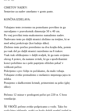
CIMETOV NADEV:
Sestavine za nadev zmešamo v gosto pasto.
KONČNA IZDELAVA:
Vzhajano testo zvrnemo na pomokano površino in ga
razvaljamo v pravokotnik dimenzije 50 x 40 cm.
Po vsej površini testa enakomerno namažemo nadev.
Nadevano testo po daljši stranici zložimo na tretjine, ki se
med seboj prekrivajo (kot kažejo slike).
Zloženo testo prečno prerežemo na dva krajša dela, potem
pa vsak del po daljši stranici razrežemo na 6 trakov.
Vsak trak oblikujemo v daljši svaljek, ki ga nato ovijemo
okrog 4 prstov, da nastane zvitek, ki ga s spodvihanimi
konci položimo na s peki papirjem obložen pekač v
velikosti pečice.
Pokrijemo s pvc folijo in počakamo, da malo vzhaja.
Vzhajane zvitke premažemo z mešanico stepenega jajca in
mleka.
Posujemo s sladkornimi kristali, primernimi za peko (glej
sliko).
Pečemo 12 minut v predogreti pečici pri 220 st. C brez
ventilacije.
ŠE VROČE pečene zvitke pošpricamo z vodo. Tako bo
voda hitro izhlapela, zvitki pa bodo dobili svetleč izgled in