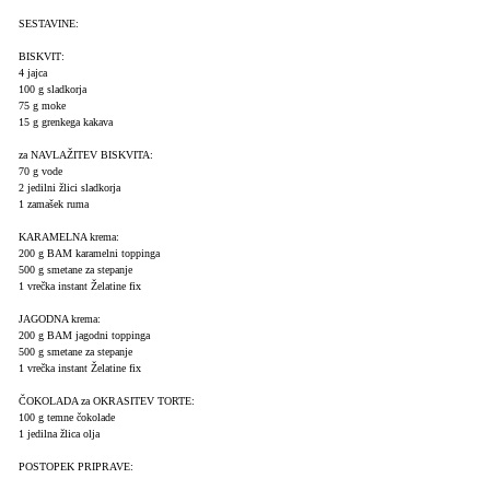
SESTAVINE:
BISKVIT:
4 jajca
100 g sladkorja
75 g moke
15 g grenkega kakava
za NAVLAŽITEV BISKVITA:
70 g vode
2 jedilni žlici sladkorja
1 zamašek ruma
KARAMELNA krema:
200 g BAM karamelni toppinga
500 g smetane za stepanje
1 vrečka instant Želatine fix
JAGODNA krema:
200 g BAM jagodni toppinga
500 g smetane za stepanje
1 vrečka instant Želatine fix
ČOKOLADA za OKRASITEV TORTE:
100 g temne čokolade
1 jedilna žlica olja
POSTOPEK PRIPRAVE: