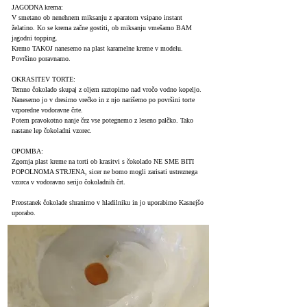
JAGODNA krema:
V smetano ob nenehnem miksanju z aparatom vsipano instant
želatino. Ko se krema začne gostiti, ob miksanju vmešamo BAM
jagodni topping.
Kremo TAKOJ nanesemo na plast karamelne kreme v modelu.
Površino poravnamo.
OKRASITEV TORTE:
Temno čokolado skupaj z oljem raztopimo nad vročo vodno kopeljo.
Nanesemo jo v dresirno vrečko in z njo narišemo po površini torte
vzporedne vodoravne črte.
Potem pravokotno nanje čez vse potegnemo z leseno palčko. Tako
nastane lep čokoladni vzorec.
OPOMBA:
Zgornja plast kreme na torti ob krasitvi s čokolado NE SME BITI
POPOLNOMA STRJENA, sicer ne bomo mogli zarisati ustreznega
vzorca v vodoravno serijo čokoladnih črt.
Preostanek čokolade shranimo v hladilniku in jo uporabimo Kasnejšo
uporabo.