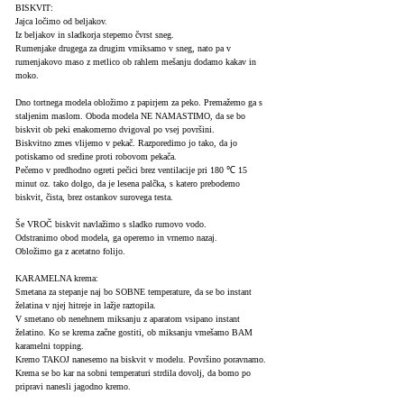
BISKVIT:
Jajca ločimo od beljakov.
Iz beljakov in sladkorja stepemo čvrst sneg.
Rumenjake drugega za drugim vmiksamo v sneg, nato pa v
rumenjakovo maso z metlico ob rahlem mešanju dodamo kakav in
moko.
Dno tortnega modela obložimo z papirjem za peko. Premažemo ga s
staljenim maslom. Oboda modela NE NAMASTIMO, da se bo
biskvit ob peki enakomerno dvigoval po vsej površini.
Biskvitno zmes vlijemo v pekač. Razporedimo jo tako, da jo
potiskamo od sredine proti robovom pekača.
Pečemo v predhodno ogreti pečici brez ventilacije pri 180 ℃ 15
minut oz. tako dolgo, da je lesena palčka, s katero prebodemo
biskvit, čista, brez ostankov surovega testa.
Še VROČ biskvit navlažimo s sladko rumovo vodo.
Odstranimo obod modela, ga operemo in vrnemo nazaj.
Obložimo ga z acetatno folijo.
KARAMELNA krema:
Smetana za stepanje naj bo SOBNE temperature, da se bo instant
želatina v njej hitreje in lažje raztopila.
V smetano ob nenehnem miksanju z aparatom vsipano instant
želatino. Ko se krema začne gostiti, ob miksanju vmešamo BAM
karamelni topping.
Kremo TAKOJ nanesemo na biskvit v modelu. Površino poravnamo.
Krema se bo kar na sobni temperaturi strdila dovolj, da bomo po
pripravi nanesli jagodno kremo.