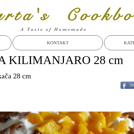
rta's Cookbo
A Taste of Homemade
KONTAKT
KAT
A KILIMANJARO 28 cm
kača 28 cm
Sh