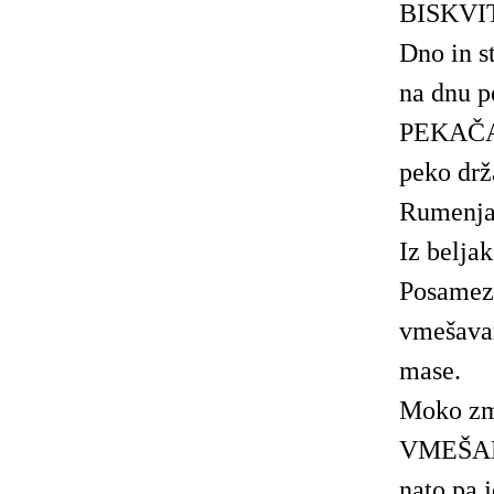
BISKVI
Dno in s
na dnu 
PEKAČA
peko drža
Rumenjak
Iz beljak
Posamez
vmešavam
mase.
Moko zm
VMEŠAMO
nato pa 