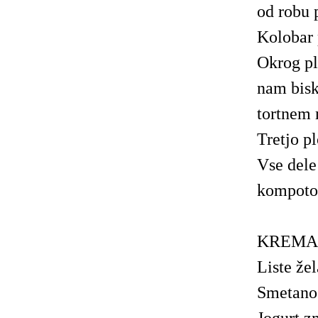
od robu 
Kolobar 
Okrog pl
nam bisk
tortnem 
Tretjo p
Vse dele
kompot
KREMA
Liste že
Smetano 