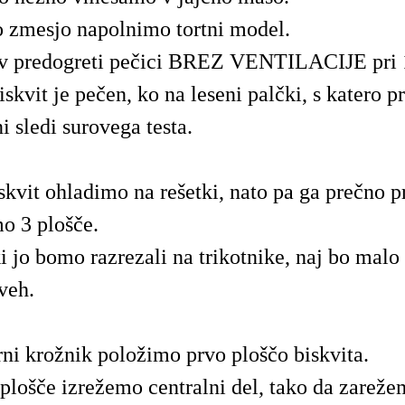
o zmesjo napolnimo tortni model.
v predogreti pečici BREZ VENTILACIJE pri
iskvit je pečen, ko na leseni palčki, s katero
ni sledi surovega testa.
skvit ohladimo na rešetki, nato pa ga prečno 
o 3 plošče.
i jo bomo razrezali na trikotnike, naj bo malo
veh.
rni krožnik položimo prvo ploščo biskvita.
 plošče izrežemo centralni del, tako da zareže