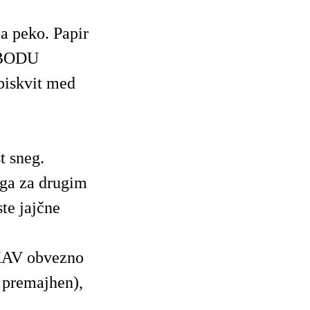
a peko. Papir
OBODU
skvit med
t sneg.
ga za drugim
te jajčne
KAV obvezno
premajhen),