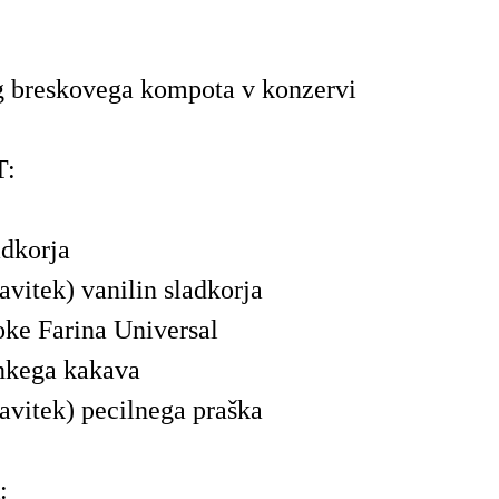
g breskovega kompota v konzervi
T:
adkorja
avitek) vanilin sladkorja
ke Farina Universal
nkega kakava
zavitek) pecilnega praška
: