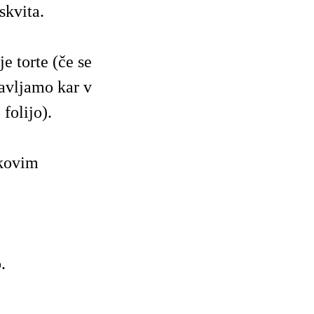
skvita.
e torte (če se
tavljamo kar v
folijo).
skovim
.