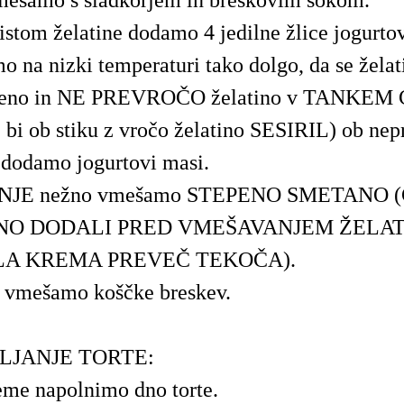
mešamo s sladkorjem in breskovim sokom.
istom želatine dodamo 4 jedilne žlice jogurto
o na nizki temperaturi tako dolgo, da se želat
jeno in NE PREVROČO želatino v TANKEM 
e bi ob stiku z vročo želatino SESIRIL) ob ne
dodamo jogurtovi masi.
JE nežno vmešamo STEPENO SMETANO (
O DODALI PRED VMEŠAVANJEM ŽELATI
A KREMA PREVEČ TEKOČA).
 vmešamo koščke breskev.
LJANJE TORTE:
eme napolnimo dno torte.