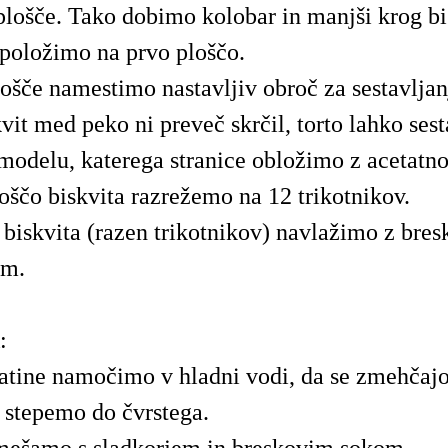
plošče. Tako dobimo kolobar in manjši krog bi
položimo na prvo ploščo.
ošče namestimo nastavljiv obroč za sestavljanj
vit med peko ni preveč skrčil, torto lahko ses
modelu, katerega stranice obložimo z acetatno 
loščo biskvita razrežemo na 12 trikotnikov.
 biskvita (razen trikotnikov) navlažimo z bre
om.
:
latine namočimo v hladni vodi, da se zmehčajo
stepemo do čvrstega.