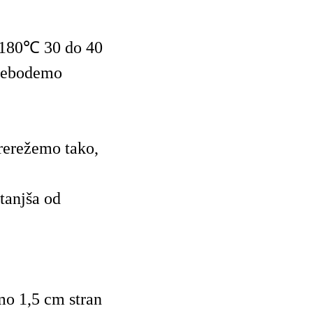
 180℃ 30 do 40
 prebodemo
prerežemo tako,
 tanjša od
mo 1,5 cm stran