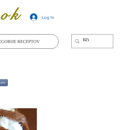
ok
Log In
EGORIJE RECEPTOV
are