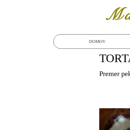
Ma
DOMOV
TORT
Premer pe