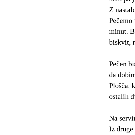
Z nastal
Pečemo 
minut. B
biskvit, 
Pečen bi
da dobim
Plošča, k
ostalih d
Na servi
Iz druge