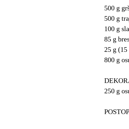
500 g gr
500 g tr
100 g sl
85 g bre
25 g (15 
800 g os
DEKORA
250 g os
POSTOP