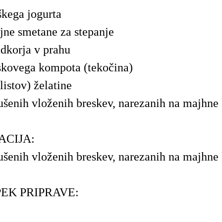
škega jogurta
ajne smetane za stepanje
adkorja v prahu
skovega kompota (tekočina)
listov) želatine
ušenih vloženih breskev, narezanih na majhne
CIJA:
ušenih vloženih breskev, narezanih na majhne
EK PRIPRAVE: