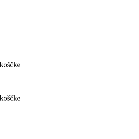
 koščke
 koščke