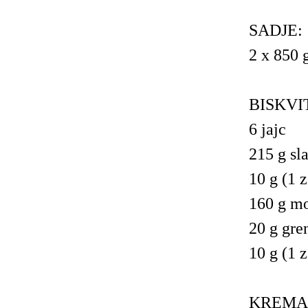
SADJE:
2 x 850 
BISKVI
6 jajc
215 g sl
10 g (1 z
160 g mo
20 g gre
10 g (1 
KREMA