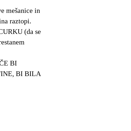
ve mešanice in
ina raztopi.
CURKU (da se
prestanem
ČE BI
NE, BI BILA