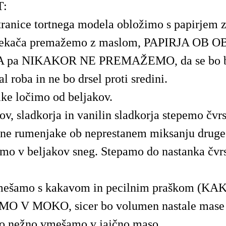
T:
tranice tortnega modela obložimo s papirjem z
pekača premažemo z maslom, PAPIRJA OB 
 pa NIKAKOR NE PREMAŽEMO, da se bo bi
l roba in ne bo drsel proti sredini.
e ločimo od beljakov.
ov, sladkorja in vanilin sladkorja stepemo čvrs
ne rumenjake ob neprestanem miksanju druge
o v beljakov sneg. Stepamo do nastanka čvrs
ešamo s kakavom in pecilnim praškom (KA
 V MOKO, sicer bo volumen nastale mase 
jo nežno vmešamo v jajčno maso.