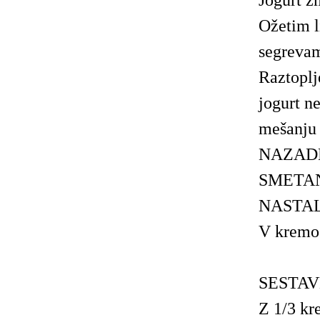
Jogurt z
Ožetim l
segrevam
Raztopl
jogurt n
mešanju 
NAZADN
SMETAN
NASTAL
V kremo
SESTAV
Z 1/3 kr