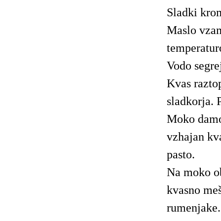
Sladki kro
Maslo vzam
temperatur
Vodo segre
Kvas razto
sladkorja. 
Moko damo 
vzhajan kv
pasto.
Na moko ob
kvasno meša
rumenjake.