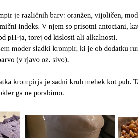
pir je različnih barv: oranžen, vijoličen, mod
mični indeks. V njem so prisotni antociani, ka
d pH-ja, torej od kislosti ali alkalnosti.
sem moder sladki krompir, ki je ob dodatku r
arvo (v rjavo oz. sivo).
atka krompirja je sadni kruh mehek kot puh. T
okler ga ne porabimo.