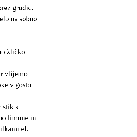
rez grudic.
elo na sobno
no žličko
r vlijemo
ke v gosto
stik s
ino limone in
lkami el.