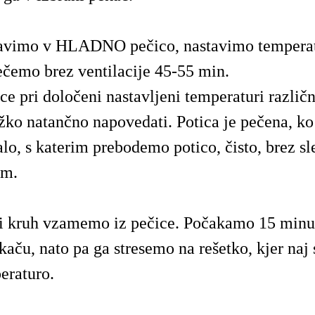
avimo v HLADNO pečico, nastavimo tempera
čemo brez ventilacije 45-55 min.
ce pri določeni nastavljeni temperaturi različn
žko natančno napovedati. Potica je pečena, ko
lo, s katerim prebodemo potico, čisto, brez sl
em.
i kruh vzamemo iz pečice. Počakamo 15 minut
kaču, nato pa ga stresemo na rešetko, kjer naj 
eraturo.