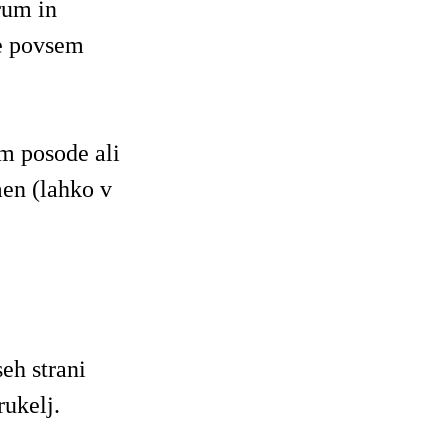
rum in
ne povsem
m posode ali
men (lahko v
eh strani
rukelj.