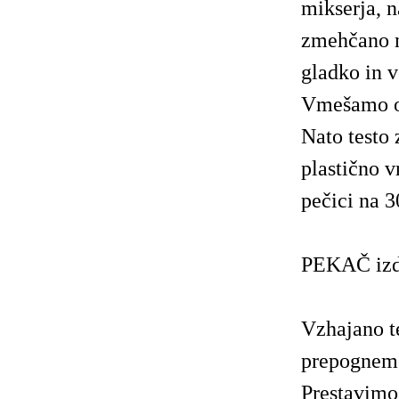
mikserja, n
zmehčano m
gladko in v
Vmešamo o
Nato testo
plastično 
pečici na 
PEKAČ izd
Vzhajano t
prepognemo 
Prestavimo 