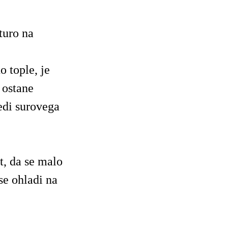
turo na
o tople, je
 ostane
edi surovega
, da se malo
se ohladi na