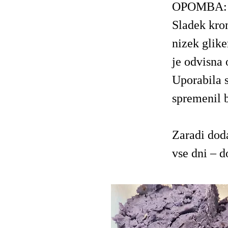
OPOMBA:
Sladek krom
nizek glike
je odvisna o
Uporabila 
spremenil b
Zaradi dod
vse dni – d