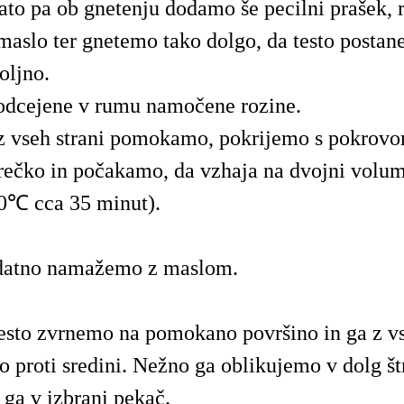
ato pa ob gnetenju dodamo še pecilni prašek, 
aslo ter gnetemo tako dolgo, da testo posta
oljno.
dcejene v rumu namočene rozine.
 z vseh strani pomokamo, pokrijemo s pokrovo
vrečko in počakamo, da vzhaja na dvojni volu
30℃ cca 35 minut).
atno namažemo z maslom.
esto zvrnemo na pomokano površino in ga z vs
proti sredini. Nežno ga oblikujemo v dolg št
ga v izbrani pekač.