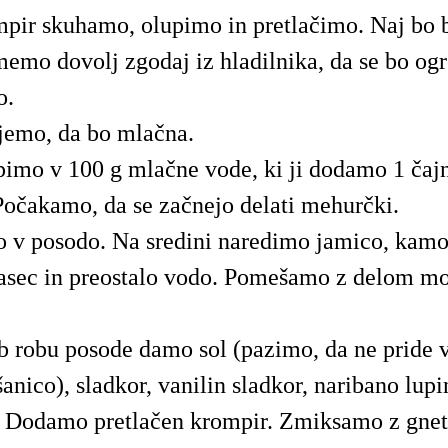
mpir skuhamo, olupimo in pretlačimo. Naj bo b
emo dovolj zgodaj iz hladilnika, da se bo ogr
o.
jemo, da bo mlačna.
pimo v 100 g mlačne vode, ki ji dodamo 1 čaj
Počakamo, da se začnejo delati mehurčki.
v posodo. Na sredini naredimo jamico, kamo
asec in preostalo vodo. Pomešamo z delom mo
 robu posode damo sol (pazimo, da ne pride v 
nico), sladkor, vanilin sladkor, naribano lup
 Dodamo pretlačen krompir. Zmiksamo z gneti