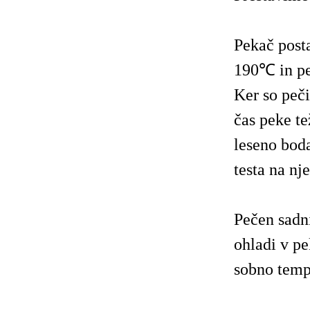
Pekač post
190℃ in pe
Ker so peči
čas peke te
leseno boda
testa na nj
Pečen sadn
ohladi v pe
sobno temp