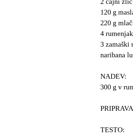
2 čajni žlič
120 g masl
220 g mlač
4 rumenjak
3 zamaški 
naribana l
NADEV:
300 g v ru
PRIPRAVA
TESTO: