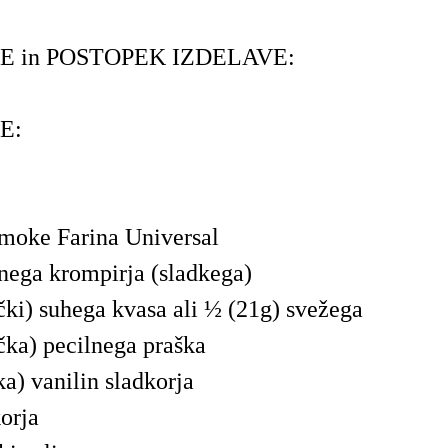
E in POSTOPEK IZDELAVE:
E:
 moke Farina Universal
nega krompirja (sladkega)
čki) suhega kvasa ali ½ (21g) svežega
čka) pecilnega praška
ka) vanilin sladkorja
orja