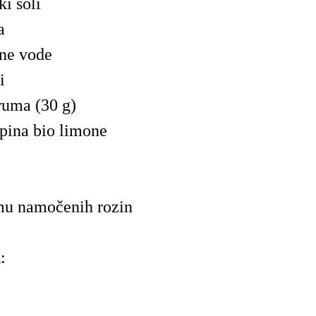
ki soli
a
ne vode
i
ruma (30 g)
upina bio limone
mu namočenih rozin
: