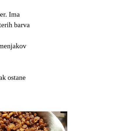
er. Ima
terih barva
umenjakov
ak ostane