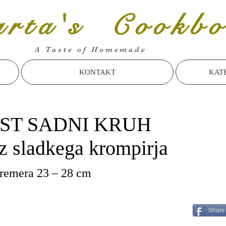
rta's Cookbo
A Taste of Homemade
KONTAKT
KAT
ST SADNI KRUH
iz sladkega krompirja
premera 23 – 28 cm
Share