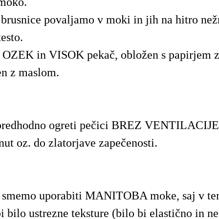
moko.
brusnice povaljamo v moki in jih na hitro n
esto.
OZEK in VISOK pekač, obložen s papirjem za
n z maslom.
predhodno ogreti pečici BREZ VENTILACIJE
nut oz. do zlatorjave zapečenosti.
e smemo uporabiti MANITOBA moke, saj v te
i bilo ustrezne teksture (bilo bi elastično in n