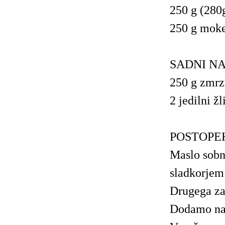
250 g (280g)
250 g moke
SADNI N
250 g zmrz
2 jedilni ž
POSTOPEK
Maslo sobn
sladkorjem
Drugega za
Dodamo nar