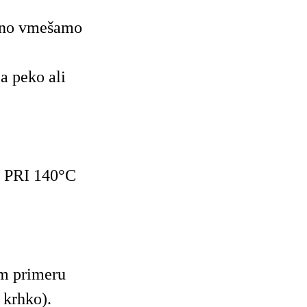
ežno vmešamo
 peko ali
 PRI 140°C
m primeru
e krhko).