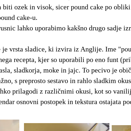
biti ozek in visok, sicer pound cake po obliki 
ound cake-u.
usnic lahko uporabimo kakšno drugo sadje izra
je vrsta sladice, ki izvira iz Anglije. Ime "pou
nega recepta, kjer so uporabili po eno funt (pr
la, sladkorja, moke in jajc. To pecivo je obi
ažno, s preprosto sestavo in rahlo sladkim ok
hko prilagodi z različnimi okusi, kot so vanilija
ndar osnovni postopek in tekstura ostajata p