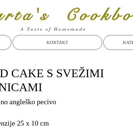
rta's Cookbo
A Taste of Homemade
KONTAKT
KAT
D CAKE S SVEŽIMI
NICAMI
lno angleško pecivo
nzije 25 x 10 cm