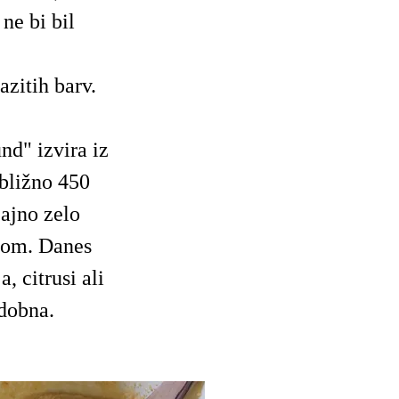
ne bi bil
zitih barv.
nd" izvira iz
ibližno 450
čajno zelo
usom. Danes
, citrusi ali
odobna.