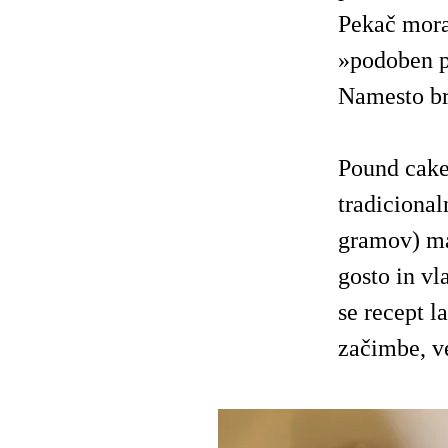
Pekač mora 
»podoben p
Namesto br
Pound cake 
tradicional
gramov) mas
gosto in vl
se recept la
začimbe, ve