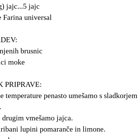
 jajc...5 jajc
 Farina universal
ADEV:
njenih brusnic
lici moke
 PRIPRAVE:
e temperature penasto umešamo s sladkorjem 
.
 drugim vmešamo jajca.
ibani lupini pomaranče in limone.