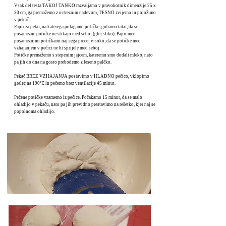
Vsak del testa TAKOJ TANKO razvaljamo v pravokotnik dimenzije 25 x
30 cm, ga premažemo z ustreznim nadevom, TESNO zvijemo in položimo
v pekač.
Papir za peko, na katerega polagamo potičke, gubamo tako, da se
posamezne potičke ne stikajo med seboj (glej sliko). Papir med
posameznimi potičkami naj sega precej visoko, da se potičke med
vzhajanjem v pečici ne bi sprijele med seboj.
Potičke premažemo s stepenim jajcem, kateremu smo dodali mleko, nato
pa jih do dna na gosto prebodemo z leseno palčko.
Pekač BREZ VZHAJANJA postavimo v HLADNO pečico, vklopimo
grelec na 190℃ in pečemo brez ventilacije 45 minut.
Pečene potičke vzamemo iz pečice. Počakamo 15 minut, da se malo
ohladijo v pekaču, nato pa jih previdno prestavimo na rešetko, kjer naj se
popolnoma ohladijo.