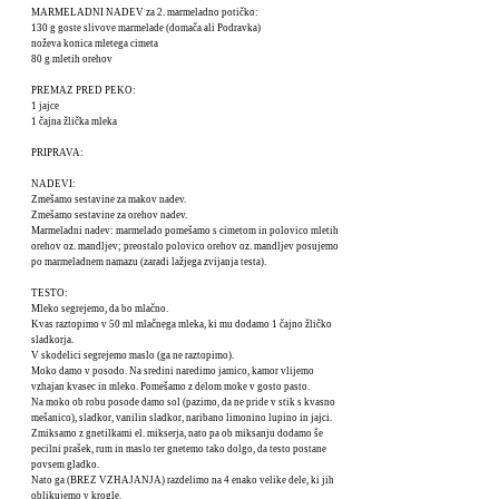
MARMELADNI NADEV za 2. marmeladno potičko:
130 g goste slivove marmelade (domača ali Podravka)
noževa konica mletega cimeta
80 g mletih orehov
PREMAZ PRED PEKO:
1 jajce
1 čajna žlička mleka
PRIPRAVA:
NADEVI:
Zmešamo sestavine za makov nadev.
Zmešamo sestavine za orehov nadev.
Marmeladni nadev: marmelado pomešamo s cimetom in polovico mletih
orehov oz. mandljev; preostalo polovico orehov oz. mandljev posujemo
po marmeladnem namazu (zaradi lažjega zvijanja testa).
TESTO:
Mleko segrejemo, da bo mlačno.
Kvas raztopimo v 50 ml mlačnega mleka, ki mu dodamo 1 čajno žličko
sladkorja.
V skodelici segrejemo maslo (ga ne raztopimo).
Moko damo v posodo. Na sredini naredimo jamico, kamor vlijemo
vzhajan kvasec in mleko. Pomešamo z delom moke v gosto pasto.
Na moko ob robu posode damo sol (pazimo, da ne pride v stik s kvasno
mešanico), sladkor, vanilin sladkor, naribano limonino lupino in jajci.
Zmiksamo z gnetilkami el. mikserja, nato pa ob miksanju dodamo še
pecilni prašek, rum in maslo ter gnetemo tako dolgo, da testo postane
povsem gladko.
Nato ga (BREZ VZHAJANJA) razdelimo na 4 enako velike dele, ki jih
oblikujemo v krogle.