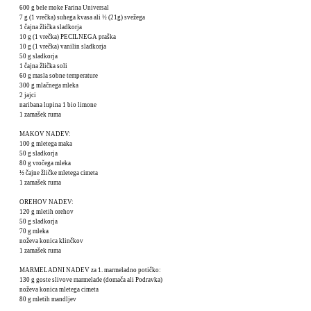
600 g bele moke Farina Universal
7 g (1 vrečka) suhega kvasa ali ½ (21g) svežega
1 čajna žlička sladkorja
10 g (1 vrečka) PECILNEGA praška
10 g (1 vrečka) vanilin sladkorja
50 g sladkorja
1 čajna žlička soli
60 g masla sobne temperature
300 g mlačnega mleka
2 jajci
naribana lupina 1 bio limone
1 zamašek ruma
MAKOV NADEV:
100 g mletega maka
50 g sladkorja
80 g vročega mleka
½ čajne žličke mletega cimeta
1 zamašek ruma
OREHOV NADEV:
120 g mletih orehov
50 g sladkorja
70 g mleka
noževa konica klinčkov
1 zamašek ruma
MARMELADNI NADEV za 1. marmeladno potičko:
130 g goste slivove marmelade (domača ali Podravka)
noževa konica mletega cimeta
80 g mletih mandljev