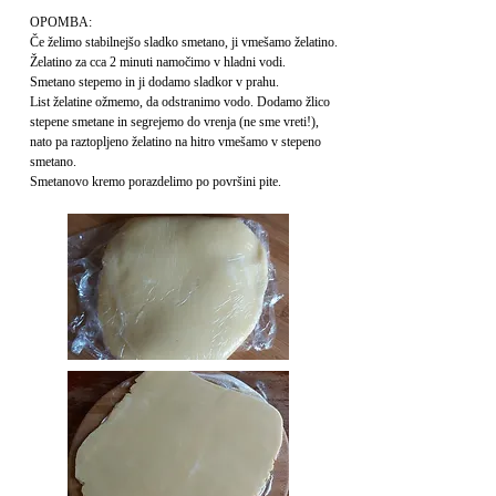
OPOMBA:
Če želimo stabilnejšo sladko smetano, ji vmešamo želatino.
Želatino za cca 2 minuti namočimo v hladni vodi.
Smetano stepemo in ji dodamo sladkor v prahu.
List želatine ožmemo, da odstranimo vodo. Dodamo žlico
stepene smetane in segrejemo do vrenja (ne sme vreti!),
nato pa raztopljeno želatino na hitro vmešamo v stepeno
smetano.
Smetanovo kremo porazdelimo po površini pite.