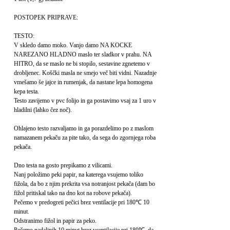
POSTOPEK PRIPRAVE:
TESTO:
V skledo damo moko. Vanjo damo NA KOCKE
NAREZANO HLADNO maslo ter sladkor v prahu. NA
HITRO, da se maslo ne bi stopilo, sestavine zgnetemo v
drobljenec. Koščki masla ne smejo več biti vidni. Nazadnje
vmešamo še jajce in rumenjak, da nastane lepa homogena
kepa testa.
Testo zavijemo v pvc folijo in ga postavimo vsaj za 1 uro v
hladilni (lahko čez noč).
Ohlajeno testo razvaljamo in ga porazdelimo po z maslom
namazanem pekaču za pite tako, da sega do zgornjega roba
pekača.
Dno testa na gosto prepikamo z vilicami.
Nanj položimo peki papir, na katerega vsujemo toliko
fižola, da bo z njim prekrita vsa notranjost pekača (dam bo
fižol pritiskal tako na dno kot na robove pekača).
Pečemo v predogreti pečici brez ventilacije pri 180℃ 10
minut.
Odstranimo fižol in papir za peko.