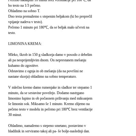
Pečemo nadaljnih 10 minut brez vcentilacije pri 180℃, da
bo testo na 1/3 pečeno.
Ohladimo na sobno T.
Dno testa premažemo s stepenim beljakom (ki bo preprečil
vpijanje nadeva v testo).
Pečemo 1 minuto pri 180℃, da se beljak malo učvrsti na
testo.
LIMONINA KREMA:
Mleko, škrob in 150 g sladkorja damo v posodo z debelim
ali pa neoprijemljivim dnom. On neprestanem mešanju
kuhamo do zgostitve.
Odstavimo z ognja in ob mešanju (da na površini ne
nastane skorja) ohladimo na sobno temperaturo.
V mlečno kremo damo rumenjake in sladkor ter stepamo 1
minuto, da se sestavine povežejo. Dodamo nastrgano
limonino lupino in ob počasnem prilivanju med miksanjem
še limonin sok. Miksamo še 1 minuto. Kremo zlijemo na
pečeno testo v modelu in pečemo pri 180℃ brez ventilacije
30 minut.
Ohladimo, namažemo s stepeno smetano, postavimo v
hladilnik in serviramo takoj ali pa- še bolje-naslednji dan.