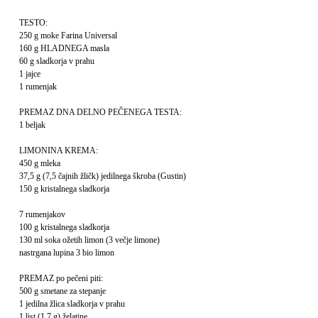
TESTO:
250 g moke Farina Universal
160 g HLADNEGA masla
60 g sladkorja v prahu
1 jajce
1 rumenjak
PREMAZ DNA DELNO PEČENEGA TESTA:
1 beljak
LIMONINA KREMA:
450 g mleka
37,5 g (7,5 čajnih žličk) jedilnega škroba (Gustin)
150 g kristalnega sladkorja
7 rumenjakov
100 g kristalnega sladkorja
130 ml soka ožetih limon (3 večje limone)
nastrgana lupina 3 bio limon
PREMAZ po pečeni piti:
500 g smetane za stepanje
1 jedilna žlica sladkorja v prahu
1 list (1,7 g) želatine