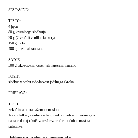
SESTAVINE:
TESTO:
4 jajca
80 g kristalnega sladkorja
20 g (2 vrečki) vanilin sladkorja
150 g moke
400 g mleka ali smetane
SADJE:
300 g izkoščičenih češenj ali narezanih marelic
POSIP:
sladkor v prahu z dodatkom jedilnega škroba
PRIPRAVA:
TESTO:
Pekač izdatno namažemo z maslom.
Jajca, sladkor, vanilin sladkor, moko in mleko zmešamo, da
nastane dokaj tekoča zmes brez grudic, podobna masi za
palačinke.
Dobljeno »testo« vlijemo v namaščen pekač.