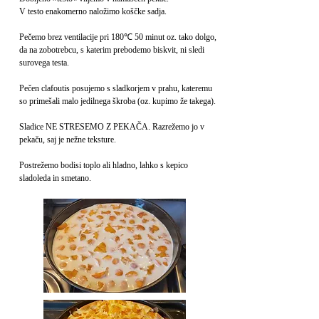
V testo enakomerno naložimo koščke sadja.
Pečemo brez ventilacije pri 180℃ 50 minut oz. tako dolgo,
da na zobotrebcu, s katerim prebodemo biskvit, ni sledi
surovega testa.
Pečen clafoutis posujemo s sladkorjem v prahu, kateremu
so primešali malo jedilnega škroba (oz. kupimo že takega).
Sladice NE STRESEMO Z PEKAČA. Razrežemo jo v
pekaču, saj je nežne teksture.
Postrežemo bodisi toplo ali hladno, lahko s kepico
sladoleda in smetano.