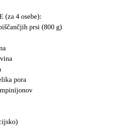
(za 4 osebe):
piščančjih prsi (800 g)
sna
 vina
a
elika pora
ampinijonov
cijsko)