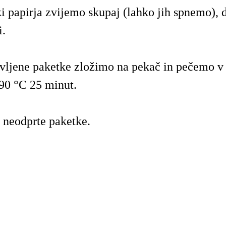
 papirja zvijemo skupaj (lahko jih spnemo), 
i.
vljene paketke zložimo na pekač in pečemo v 
190 °C 25 minut.
 neodprte paketke.