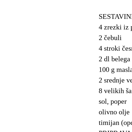
SESTAVINE 
4 zrezki iz 
2 čebuli
4 stroki če
2 dl belega
100 g masl
2 srednje v
8 velikih š
sol, poper
olivno olje
timijan (op