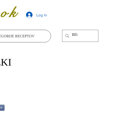
ok
Log In
EGORIJE RECEPTOV
EKI
re