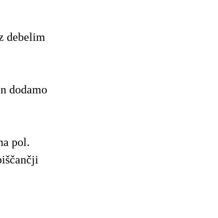
 z debelim
 in dodamo
a pol.
iščančji