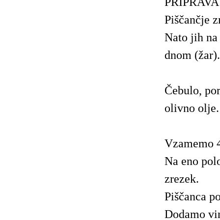
PRIPRAVA
Piščančje z
Nato jih na
dnom (žar).
Čebulo, po
olivno olje.
Vzamemo 4 
Na eno polo
zrezek.
Piščanca po
Dodamo vin