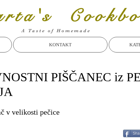
rta's Cookbo
A Taste of Homemade
KONTAKT
KAT
NOSTNI PIŠČANEC iz P
JA
č v velikosti pečice
Sha