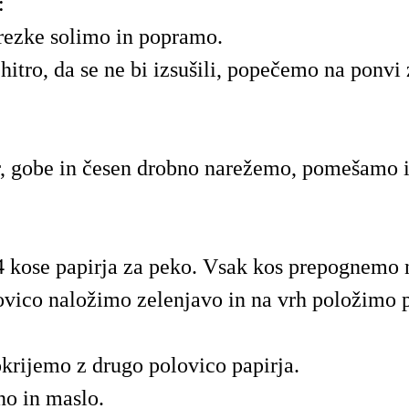
:
rezke solimo in popramo.
 hitro, da se ne bi izsušili, popečemo na ponvi
r, gobe in česen drobno narežemo, pomešamo
kose papirja za peko. Vsak kos prepognemo n
vico naložimo zelenjavo in na vrh položimo p
krijemo z drugo polovico papirja.
o in maslo.