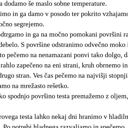
a dodamo še maslo sobne temperature.
imo in ga damo v posodo ter pokrito vzhajam
očno segrejemo.
odtrgamo in ga na močno pomokani površini r
debelo. S površine odstranimo odvečno moko 
sto pečemo na nenamazani ponvi tako dolgo, d
 rahlo zapečeno na eni strani, kruh obrnemo in
rugo stran. Ves čas pečemo na najvišji stopnji 
amo na mrežasto rešetko.
ko spodnjo površino testa premažemo z oljem,
rovega testa lahko nekaj dni hranimo v hladil
i. Po potrebi hladnega razvaljamo in spečemo.