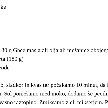
oke
i 30 g Ghee masla ali olja ali mešanice obojeg
rta (180 g)
vode
 sladkor in kvas ter počakamo 10 minut, da 
ti. Sol pomešamo med moko, dodamo še peciln
 kvasno raztopino. Zmiksamo z el. mikserjem. P