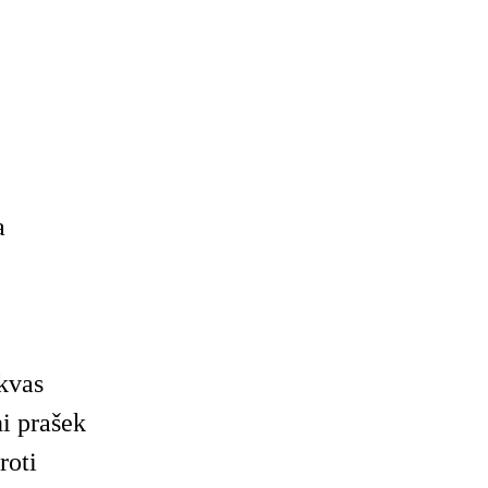
a
kvas
i prašek
roti