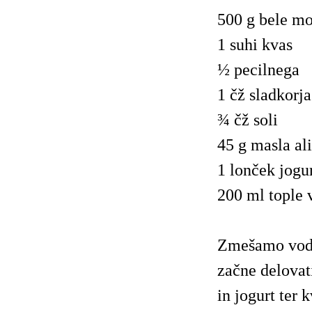
500 g bele m
1 suhi kvas
½ pecilnega
1 čž sladkorja
¾ čž soli
45 g masla al
1 lonček jogu
200 ml tople 
Zmešamo vodo,
začne delova
in jogurt ter