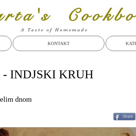
rta's Cookbo
A Taste of Homemade
KONTAKT
KAT
- INDJSKI KRUH
belim dnom
Share