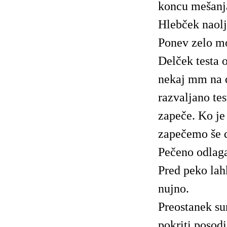
koncu mešanj
Hlebček naolj
Ponev zelo m
Delček testa 
nekaj mm na 
razvaljano te
zapeče. Ko je
zapečemo še d
Pečeno odlag
Pred peko lah
nujno.
Preostanek su
pokriti posod