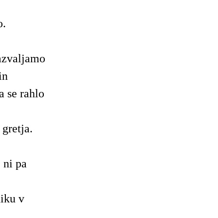
o.
azvaljamo
in
a se rahlo
gretja.
 ni pa
niku v