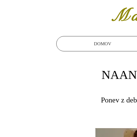
Ma
DOMOV
NAAN 
Ponev z de