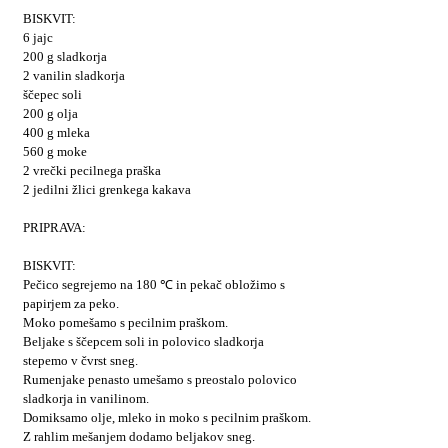
BISKVIT:
6 jajc
200 g sladkorja
2 vanilin sladkorja
ščepec soli
200 g olja
400 g mleka
560 g moke
2 vrečki pecilnega praška
2 jedilni žlici grenkega kakava
PRIPRAVA:
BISKVIT:
Pečico segrejemo na 180 ℃ in pekač obložimo s
papirjem za peko.
Moko pomešamo s pecilnim praškom.
Beljake s ščepcem soli in polovico sladkorja
stepemo v čvrst sneg.
Rumenjake penasto umešamo s preostalo polovico
sladkorja in vanilinom.
Domiksamo olje, mleko in moko s pecilnim praškom.
Z rahlim mešanjem dodamo beljakov sneg.