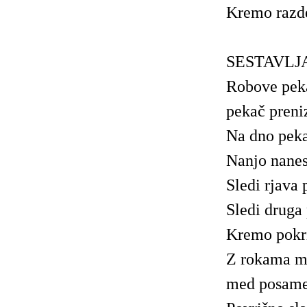
Kremo razde
SESTAVLJ
Robove peka
pekač preniz
Na dno peka
Nanjo nane
Sledi rjava 
Sledi druga
Kremo pokri
Z rokama mo
med posamez