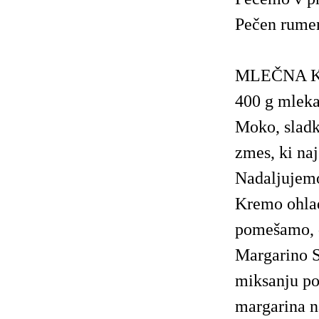
Pečen rumen
MLEČNA 
400 g mleka
Moko, sladk
zmes, ki na
Nadaljujemo
Kremo ohla
pomešamo, d
Margarino 
miksanju p
margarina n