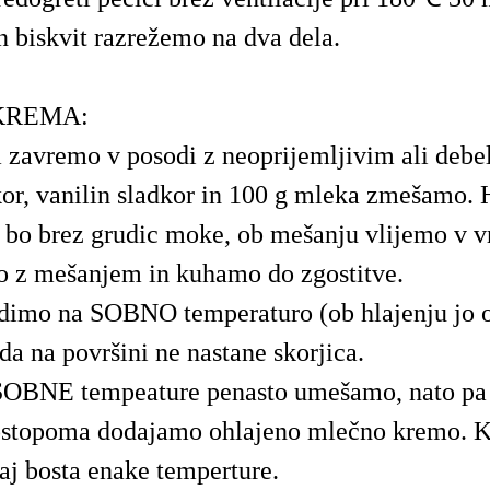
 biskvit razrežemo na dva dela.
KREMA:
 zavremo v posodi z neoprijemljivim ali deb
or, vanilin sladkor in 100 g mleka zmešamo
j bo brez grudic moke, ob mešanju vlijemo v v
 z mešanjem in kuhamo do zgostitve.
dimo na SOBNO temperaturo (ob hlajenju jo 
a na površini ne nastane skorjica.
SOBNE tempeature penasto umešamo, nato pa 
ostopoma dodajamo ohlajeno mlečno kremo. K
aj bosta enake temperture.