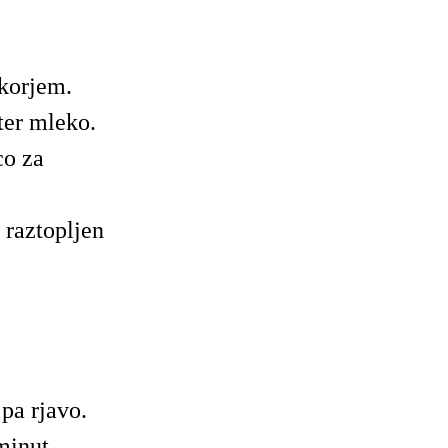
korjem.
ter mleko.
co za
raztopljen
pa rjavo.
minut.