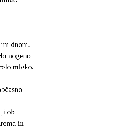
elim dnom.
. Homogeno
relo mleko.
občasno
ji ob
rema in