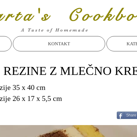
rta's Cookbo
A Taste of Homemade
KONTAKT
KAT
E REZINE Z MLEČNO K
zije 35 x 40 cm
ije 26 x 17 x 5,5 cm
Share