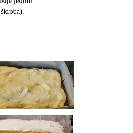
buje jedilni
škroba).