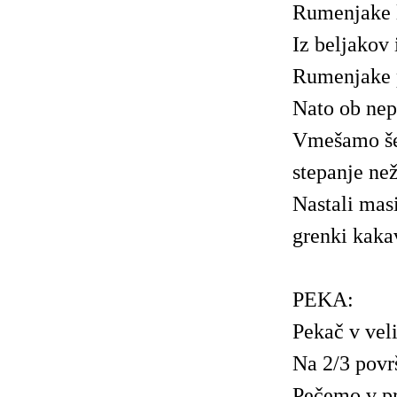
Rumenjake l
Iz beljakov 
Rumenjake p
Nato ob nep
Vmešamo še 
stepanje ne
Nastali mas
grenki kaka
PEKA:
Pekač v vel
Na 2/3 povr
Pečemo v pr