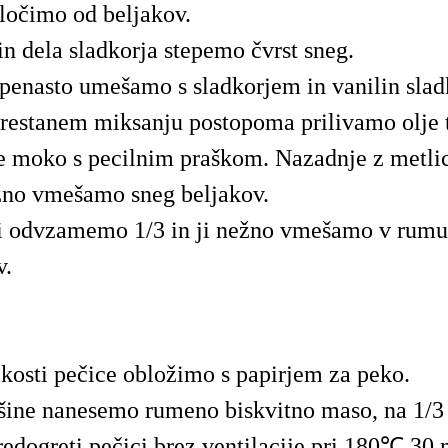
očimo od beljakov.
in dela sladkorja stepemo čvrst sneg.
enasto umešamo s sladkorjem in vanilin slad
restanem miksanju postopoma prilivamo olje 
moko s pecilnim praškom. Nazadnje z metli
žno vmešamo sneg beljakov.
i odvzamemo 1/3 in ji nežno vmešamo v rumu 
v.
ikosti pečice obložimo s papirjem za peko.
šine nanesemo rumeno biskvitno maso, na 1/3 
edogreti pečici brez ventilacije pri 180℃ 30 