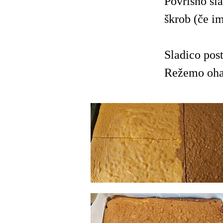
Povrišno sla
škrob (če i
Sladico post
Režemo oha