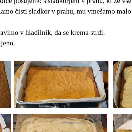
dice posujemo s sladkorjem v prahu, ki že vse
mamo čisti sladkor v prahu, mu vmešamo malo 
avimo v hladilnik, da se krema strdi.
jeno.