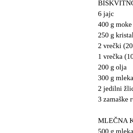
BISKVITN
6 jajc
400 g moke 
250 g krista
2 vrečki (20
1 vrečka (1
200 g olja
300 g mlek
2 jedilni žl
3 zamaške 
MLEČNA 
500 g mlek