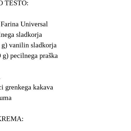
O TESTO:
Farina Universal
lnega sladkorja
 g) vanilin sladkorja
0 g) pecilnega praška
a
ici grenkega kakava
ruma
KREMA:
a