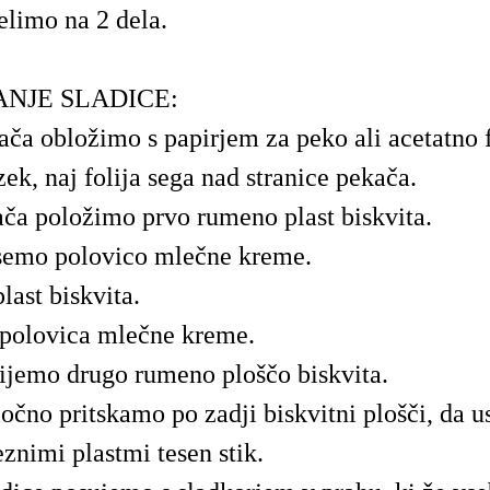
limo na 2 dela.
ANJE SLADICE:
ča obložimo s papirjem za peko ali acetatno f
ek, naj folija sega nad stranice pekača.
ča položimo prvo rumeno plast biskvita.
semo polovico mlečne kreme.
plast biskvita.
 polovica mlečne kreme.
jemo drugo rumeno ploščo biskvita.
čno pritskamo po zadji biskvitni plošči, da u
nimi plastmi tesen stik.