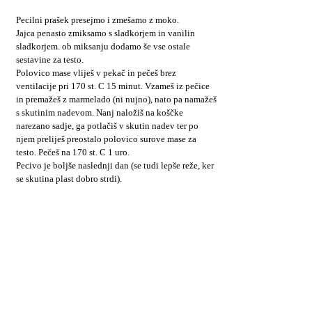
Pecilni prašek presejmo i zmešamo z moko.
Jajca penasto zmiksamo s sladkorjem in vanilin
sladkorjem. ob miksanju dodamo še vse ostale
sestavine za testo.
Polovico mase vliješ v pekač in pečeš brez
ventilacije pri 170 st. C 15 minut. Vzameš iz pečice
in premažeš z marmelado (ni nujno), nato pa namažeš
s skutinim nadevom. Nanj naložiš na koščke
narezano sadje, ga potlačiš v skutin nadev ter po
njem preliješ preostalo polovico surove mase za
testo. Pečeš na 170 st. C 1 uro.
Pecivo je boljše naslednji dan (se tudi lepše reže, ker
se skutina plast dobro strdi).