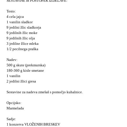
SESTAVINE in POSTOPEK IZDELAVE:
Testo:
4 cela jajca
1 vanilin sladkor
9 jedilni žlic sladkorja
9 jedilnih žlic moke
9 jedilnih žlic olja
3 jedilne žlice mleka
1/2 pecilnega praška
Nadev:
500 g skute (prekmurska)
180-360 g kisle smetane
1 vanilin
2 jedilni žlici gresa
Sestavine za nadeva zmešaš s pomočjo kuhalnice.
Opcijsko:
Marmelada
Sadje:
1 konzerva VLOŽENIH BRESKEV