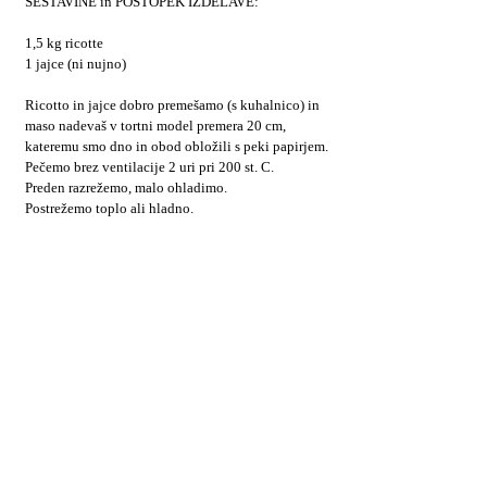
SESTAVINE in POSTOPEK IZDELAVE:
1,5 kg ricotte
1 jajce (ni nujno)
Ricotto in jajce dobro premešamo (s kuhalnico) in
maso nadevaš v tortni model premera 20 cm,
kateremu smo dno in obod obložili s peki papirjem.
Pečemo brez ventilacije 2 uri pri 200 st. C.
Preden razrežemo, malo ohladimo.
Postrežemo toplo ali hladno.