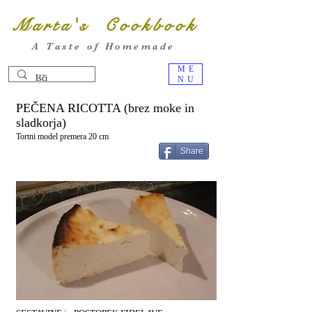
Marta's Cookbook
A Taste of Homemade
ME
NU
PEČENA RICOTTA (brez moke in
sladkorja)
Tortni model premera 20 cm
Share