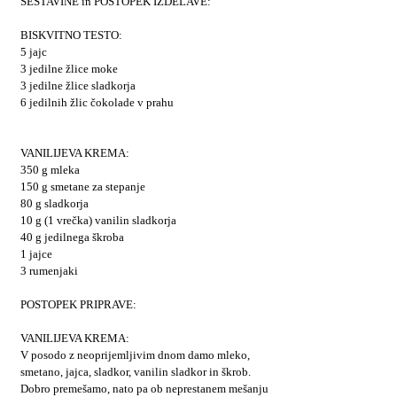
SESTAVINE in POSTOPEK IZDELAVE:
BISKVITNO TESTO:
5 jajc
3 jedilne žlice moke
3 jedilne žlice sladkorja
6 jedilnih žlic čokolade v prahu
VANILIJEVA KREMA:
350 g mleka
150 g smetane za stepanje
80 g sladkorja
10 g (1 vrečka) vanilin sladkorja
40 g jedilnega škroba
1 jajce
3 rumenjaki
POSTOPEK PRIPRAVE:
VANILIJEVA KREMA:
V posodo z neoprijemljivim dnom damo mleko,
smetano, jajca, sladkor, vanilin sladkor in škrob.
Dobro premešamo, nato pa ob neprestanem mešanju