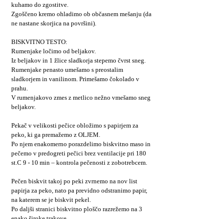
kuhamo do zgostitve.
Zgoščeno kremo ohladimo ob občasnem mešanju (da
ne nastane skorjica na površini).
BISKVITNO TESTO:
Rumenjake ločimo od beljakov.
Iz beljakov in 1 žlice sladkorja stepemo čvrst sneg.
Rumenjake penasto umešamo s preostalim
sladkorjem in vanilinom. Primešamo čokolado v
prahu.
V rumenjakovo zmes z metlico nežno vmešamo sneg
beljakov.
Pekač v velikosti pečice obložimo s papirjem za
peko, ki ga premažemo z OLJEM.
Po njem enakomerno porazdelimo biskvitno maso in
pečemo v predogreti pečici brez ventilacije pri 180
st.C 9 - 10 min – kontrola pečenosti z zobotrebcem.
Pečen biskvit takoj po peki zvrnemo na nov list
papirja za peko, nato pa previdno odstranimo papir,
na katerem se je biskvit pekel.
Po daljši stranici biskvitno ploščo razrežemo na 3
enako široke trakove.