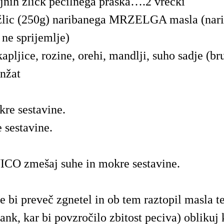
ajnih žličk pecilnega praška….2 vrečki
 žlic (250g) naribanega MRZELGA masla (nar
 ne sprijemlje)
pljice, rozine, orehi, mandlji, suho sadje (br
anžat
re sestavine.
 sestavine.
O zmešaj suhe in mokre sestavine.
 bi preveč zgnetel in ob tem raztopil masla te
ank, kar bi povzročilo zbitost peciva) oblikuj 