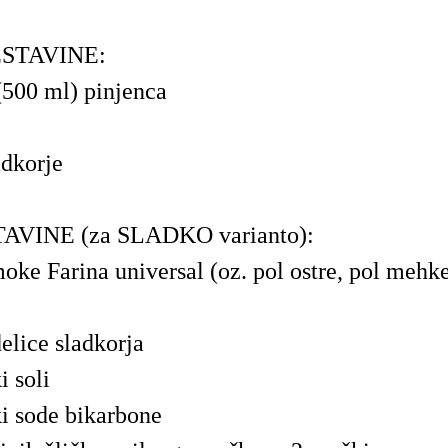
STAVINE:
(500 ml) pinjenca
adkorje
AVINE (za SLADKO varianto):
moke Farina universal (oz. pol ostre, pol meh
elice sladkorja
i soli
ki sode bikarbone