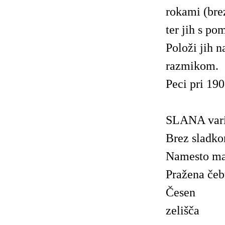
rokami (brez
ter jih s po
Položi jih 
razmikom.
Peci pri 190
SLANA vari
Brez sladko
Namesto mas
Pražena čeb
Česen
zelišča