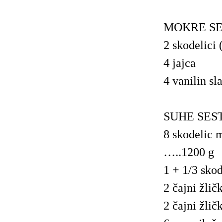
MOKRE SE
2 skodelici 
4 jajca
4 vanilin sl
SUHE SEST
8 skodelic 
…..1200 g
1 + 1/3 skod
2 čajni žličk
2 čajni žlič