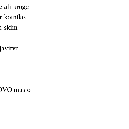
e ali kroge
rikotnike.
cm-skim
javitve.
NOVO maslo