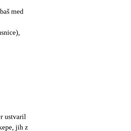
ibaš med
usnice),
r ustvaril
kepe, jih z