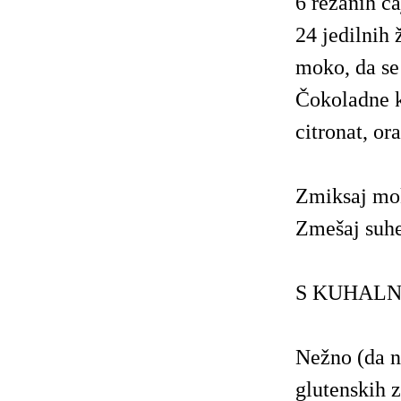
6 rezanih č
24 jedilnih
moko, da se
Čokoladne ka
citronat, or
Zmiksaj mok
Zmešaj suhe
S KUHALNIC
Nežno (da ne
glutenskih z