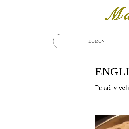
Ma
DOMOV
ENGL
Pekač v vel