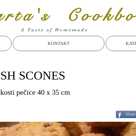
rta's Cookbo
A Taste of Homemade
KONTAKT
KAT
ISH SCONES
ikosti pečice 40 x 35 cm
Share