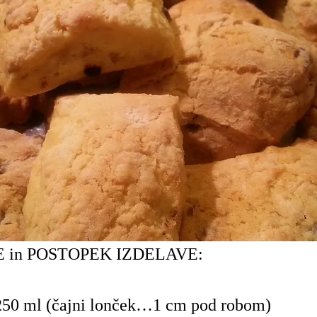
 in POSTOPEK IZDELAVE:
250 ml (čajni lonček…1 cm pod robom)