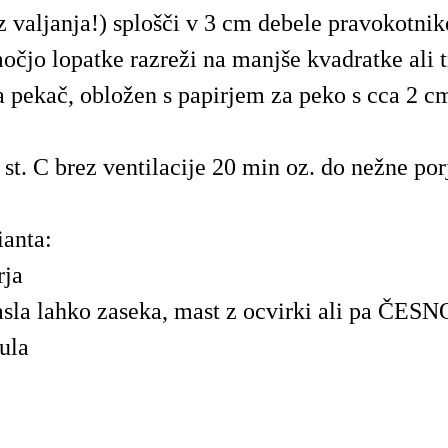
 valjanja!) splošči v 3 cm debele pravokotnik
močjo lopatke razreži na manjše kvadratke ali t
na pekač, obložen s papirjem za peko s cca 2 
 st. C brez ventilacije 20 min oz. do nežne por
anta:
rja
la lahko zaseka, mast z ocvirki ali pa ČES
ula