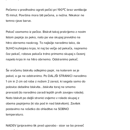
Pečemo v predhodno ogreti pečici pri 190℃ brez ventilacije
15 minut. Površina mora biti pečena, a nežna. Nikakor ne
temno rjave barve.
Pekač vzamemo iz pečice. Biskvit takoj prekrijemo z novim
listom papirja za peko, nato pa vse skupaj previdno na
hitro obrnemo naokrog. To najlažje naredimo tako, da
SUHO kuhinjsko krpo, ki naj bo večja od pekača, napnemo
čez pekač, robova pekača trdno primemo skupaj s čezenj
napeto krpo in na hitro obrnemo. Odstranimo pekač.
Še vročemu biskvitu odlepimo papir, na katerem se je
pekel, a ga ne odstranimo. Po DALJŠI STRANICI naredimo
1 cm in 2 cm od roba z nožem 2 zarezi, ki segata samo do
polovice debeline biskvita...biskvita torej ne smemo
prerezati (to naredimo zaradi lepših prvih zavojev rolade).
Nato biskvit po daljši stranici zvijemo v rolado skupaj z
obema papirjema (ki sta pod in nad biskvitom). Zavitek
postavimo na rešetko do ohladitve na SOBNO
temperaturo.
NADEV (pripravimo tik pred uporabo - sicer se bo preveč