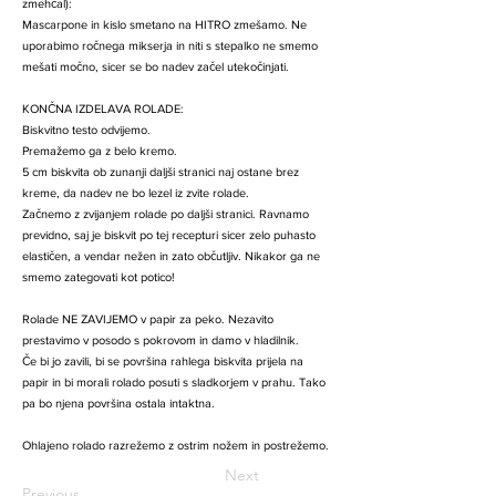
zmehčal):
Mascarpone in kislo smetano na HITRO zmešamo. Ne
uporabimo ročnega mikserja in niti s stepalko ne smemo
mešati močno, sicer se bo nadev začel utekočinjati.
KONČNA IZDELAVA ROLADE:
Biskvitno testo odvijemo.
Premažemo ga z belo kremo.
5 cm biskvita ob zunanji daljši stranici naj ostane brez
kreme, da nadev ne bo lezel iz zvite rolade.
Začnemo z zvijanjem rolade po daljši stranici. Ravnamo
previdno, saj je biskvit po tej recepturi sicer zelo puhasto
elastičen, a vendar nežen in zato občutljiv. Nikakor ga ne
smemo zategovati kot potico!
Rolade NE ZAVIJEMO v papir za peko. Nezavito
prestavimo v posodo s pokrovom in damo v hladilnik.
Če bi jo zavili, bi se površina rahlega biskvita prijela na
papir in bi morali rolado posuti s sladkorjem v prahu. Tako
pa bo njena površina ostala intaktna.
Ohlajeno rolado razrežemo z ostrim nožem in postrežemo.
Next
Previous