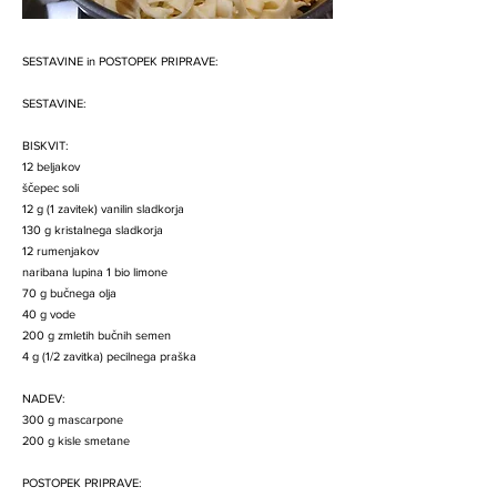
SESTAVINE in POSTOPEK PRIPRAVE:
SESTAVINE:
BISKVIT:
12 beljakov
ščepec soli
12 g (1 zavitek) vanilin sladkorja
130 g kristalnega sladkorja
12 rumenjakov
naribana lupina 1 bio limone
70 g bučnega olja
40 g vode
200 g zmletih bučnih semen
4 g (1/2 zavitka) pecilnega praška
NADEV:
300 g mascarpone
200 g kisle smetane
POSTOPEK PRIPRAVE: