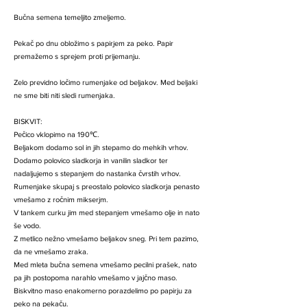
Bučna semena temeljito zmeljemo.
Pekač po dnu obložimo s papirjem za peko. Papir
premažemo s sprejem proti prijemanju.
Zelo previdno ločimo rumenjake od beljakov. Med beljaki
ne sme biti niti sledi rumenjaka.
BISKVIT:
Pečico vklopimo na 190℃.
Beljakom dodamo sol in jih stepamo do mehkih vrhov.
Dodamo polovico sladkorja in vanilin sladkor ter
nadaljujemo s stepanjem do nastanka čvrstih vrhov.
Rumenjake skupaj s preostalo polovico sladkorja penasto
vmešamo z ročnim mikserjm.
V tankem curku jim med stepanjem vmešamo olje in nato
še vodo.
Z metlico nežno vmešamo beljakov sneg. Pri tem pazimo,
da ne vmešamo zraka.
Med mleta bučna semena vmešamo pecilni prašek, nato
pa jih postopoma narahlo vmešamo v jajčno maso.
Biskvitno maso enakomerno porazdelimo po papirju za
peko na pekaču.