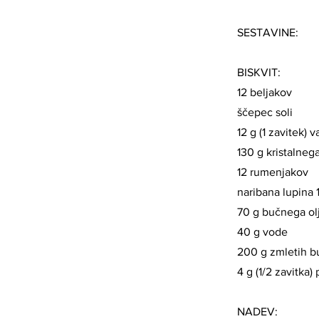
SESTAVINE:
BISKVIT:
12 beljakov
ščepec soli
12 g (1 zavitek) v
130 g kristalneg
12 rumenjakov
naribana lupina 
70 g bučnega ol
40 g vode
200 g zmletih 
4 g (1/2 zavitka)
NADEV: