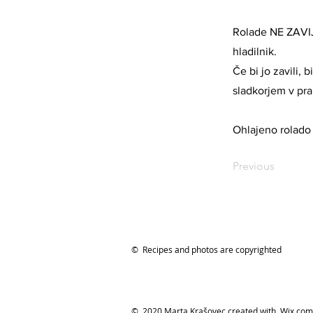
Rolade NE ZAVIJ
hladilnik.
Če bi jo zavili, 
sladkorjem v pra
Ohlajeno rolado
Previous
© Recipes and photos are copyrighted
© 2020 Marta Krašovec created with Wix.com