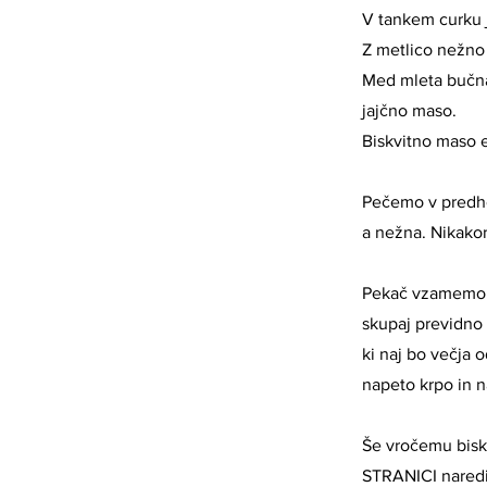
V tankem curku 
Z metlico nežno
Med mleta bučna
jajčno maso.
Biskvitno maso 
Pečemo v predhod
a nežna. Nikakor
Pekač vzamemo iz
skupaj previdno
ki naj bo večja
napeto krpo in 
Še vročemu biskv
STRANICI naredi