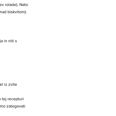
ev rolade). Nato
 nad biskvitom).
in niti s
l iz zvite
 tej recepturi
emo zategovati