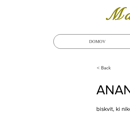
Ma
DOMOV
< Back
ANA
biskvit, ki ni