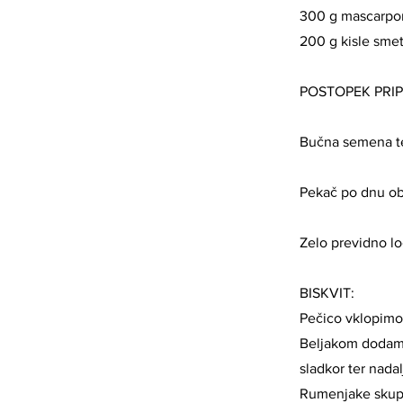
300 g mascarpo
200 g kisle sme
POSTOPEK PRI
Bučna semena t
Pekač po dnu ob
Zelo previdno lo
BISKVIT:
Pečico vklopimo
Beljakom dodamo
sladkor ter nada
Rumenjake skupa