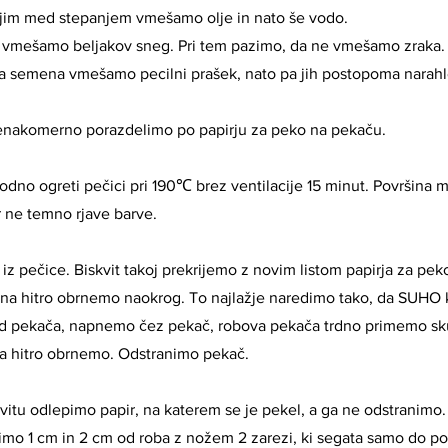
jim med stepanjem vmešamo olje in nato še vodo.
 vmešamo beljakov sneg. Pri tem pazimo, da ne vmešamo zraka.
 semena vmešamo pecilni prašek, nato pa jih postopoma narah
enakomerno porazdelimo po papirju za peko na pekaču.
no ogreti pečici pri 190℃ brez ventilacije 15 minut. Površina m
 ne temno rjave barve.
 pečice. Biskvit takoj prekrijemo z novim listom papirja za pek
 na hitro obrnemo naokrog. To najlažje naredimo tako, da SUHO 
 od pekača, napnemo čez pekač, robova pekača trdno primemo sk
na hitro obrnemo. Odstranimo pekač.
itu odlepimo papir, na katerem se je pekel, a ga ne odstranimo
mo 1 cm in 2 cm od roba z nožem 2 zarezi, ki segata samo do po