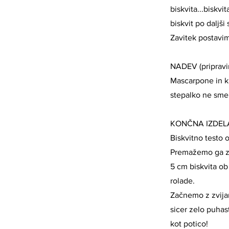
biskvita...biskv
biskvit po daljši
Zavitek postavi
NADEV (pripravim
Mascarpone in k
stepalko ne sme
KONČNA IZDEL
Biskvitno testo 
Premažemo ga z
5 cm biskvita ob 
rolade.
Začnemo z zvijan
sicer zelo puhas
kot potico!