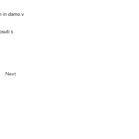
m in damo v
osuti s
Next