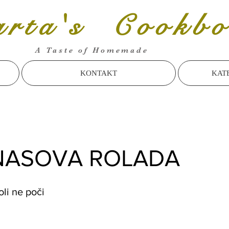
rta's Cookbo
A Taste of Homemade
KONTAKT
KAT
NASOVA ROLADA
koli ne poči