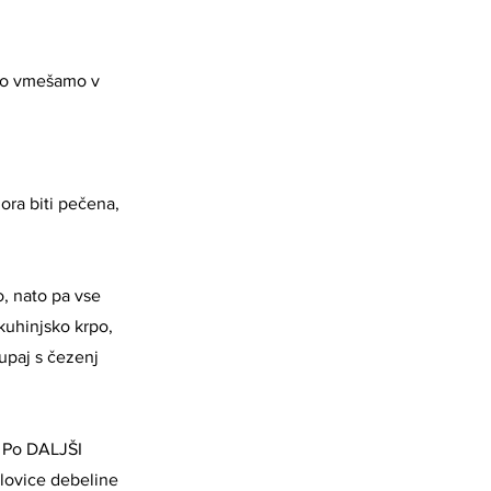
lo vmešamo v
ora biti pečena,
o, nato pa vse
kuhinjsko krpo,
upaj s čezenj
. Po DALJŠI
lovice debeline