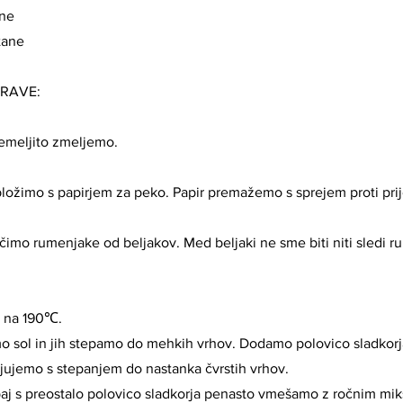
ne
tane
PRAVE:
emeljito zmeljemo.
ložimo s papirjem za peko. Papir premažemo s sprejem proti pri
čimo rumenjake od beljakov. Med beljaki ne sme biti niti sledi r
 na 190℃.
 sol in jih stepamo do mehkih vrhov. Dodamo polovico sladkorja
ljujemo s stepanjem do nastanka čvrstih vrhov.
j s preostalo polovico sladkorja penasto vmešamo z ročnim mik