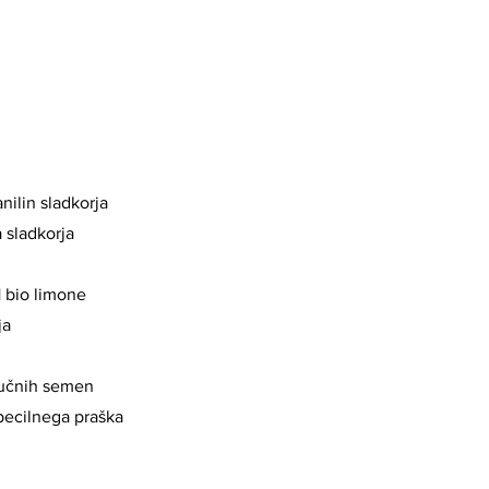
anilin sladkorja
a sladkorja
1 bio limone
ja
bučnih semen
 pecilnega praška