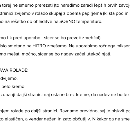
ita torej ne smemo prerezati (to naredimo zaradi lepših prvih zavoj
 stranici zvijemo v rolado skupaj z obema papirjema (ki sta pod in
mo na rešetko do ohladitve na SOBNO temperaturo.
o tik pred uporabo - sicer se bo preveč zmehčal):
islo smetano na HITRO zmešamo. Ne uporabimo ročnega mikserja 
mo mešati močno, sicer se bo nadev začel utekočinjati.
AVA ROLADE:
odvijemo.
 belo kremo.
zunanji daljši stranici naj ostane brez kreme, da nadev ne bo leze
jem rolade po daljši stranici. Ravnamo previdno, saj je biskvit po
to elastičen, a vendar nežen in zato občutljiv. Nikakor ga ne sm