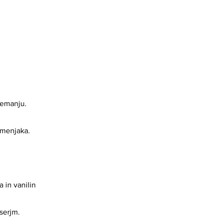
jemanju.
umenjaka.
 in vanilin
serjm.